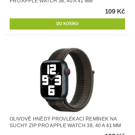
PRO APPLE WATCH 38, 40 A 41 MM
109 Kč
OLIVOVĚ HNĚDÝ PROVLÉKACÍ ŘEMÍNEK NA
SUCHÝ ZIP PRO APPLE WATCH 38, 40 A 41 MM