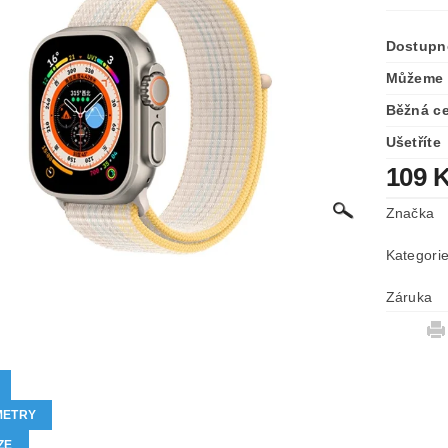
Dostupn
Můžeme 
Běžná c
Ušetříte
109 
Značka
Kategori
Záruka
METRY
ZE