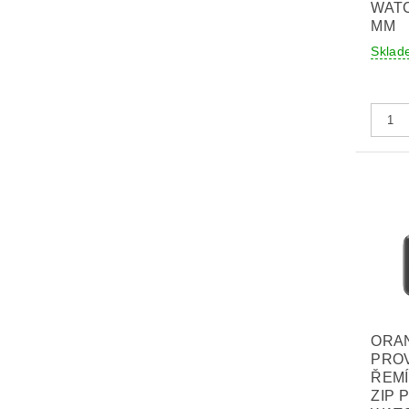
WATC
MM
Sklad
ORA
PRO
ŘEM
ZIP 