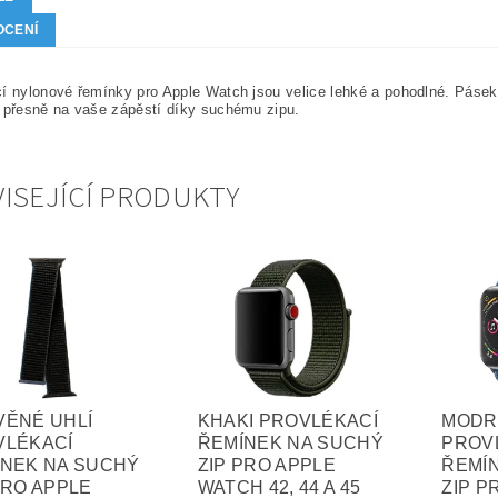
OCENÍ
í nylonové řemínky pro Apple Watch jsou velice lehké a pohodlné. Páse
 přesně na vaše zápěstí díky suchému zipu.
ISEJÍCÍ PRODUKTY
VĚNÉ UHLÍ
KHAKI PROVLÉKACÍ
MODR
VLÉKACÍ
ŘEMÍNEK NA SUCHÝ
PROV
ÍNEK NA SUCHÝ
ZIP PRO APPLE
ŘEMÍ
PRO APPLE
WATCH 42, 44 A 45
ZIP P