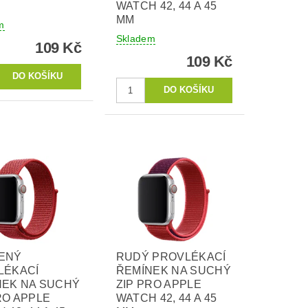
WATCH 42, 44 A 45
MM
m
Skladem
109 Kč
109 Kč
ENÝ
RUDÝ PROVLÉKACÍ
LÉKACÍ
ŘEMÍNEK NA SUCHÝ
NEK NA SUCHÝ
ZIP PRO APPLE
RO APPLE
WATCH 42, 44 A 45