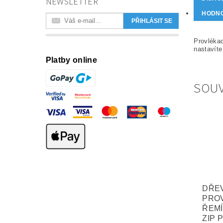
NEWSLETTER
HODN
Provlékac
nastavíte
Platby online
SOUV
DŘE
PRO
ŘEM
ZIP 