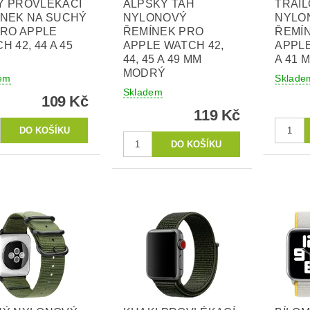
Ý PROVLÉKACÍ
ALPSKÝ TAH
TRAIL
ÍNEK NA SUCHÝ
NYLONOVÝ
NYLO
PRO APPLE
ŘEMÍNEK PRO
ŘEMÍ
H 42, 44 A 45
APPLE WATCH 42,
APPLE
44, 45 A 49 MM
A 41 
MODRÝ
em
Sklade
Skladem
109 Kč
119 Kč