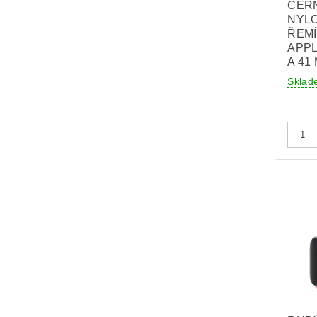
ČER
NYL
ŘEM
APPL
A 41
Sklad