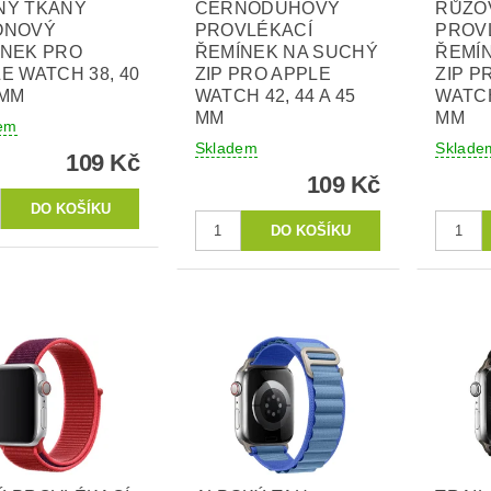
NÝ TKANÝ
ČERNODUHOVÝ
RŮŽO
ONOVÝ
PROVLÉKACÍ
PROV
ÍNEK PRO
ŘEMÍNEK NA SUCHÝ
ŘEMÍ
E WATCH 38, 40
ZIP PRO APPLE
ZIP P
 MM
WATCH 42, 44 A 45
WATCH
MM
MM
em
Skladem
Sklade
109 Kč
109 Kč