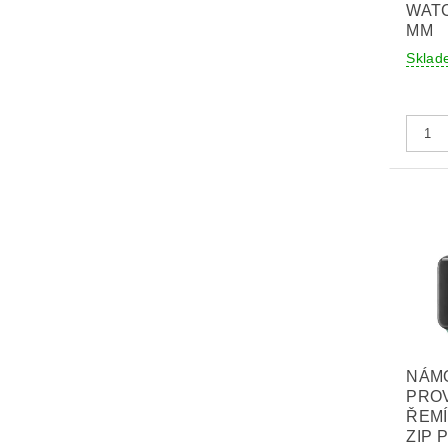
WATC
MM
Sklad
NÁM
PRO
ŘEM
ZIP 