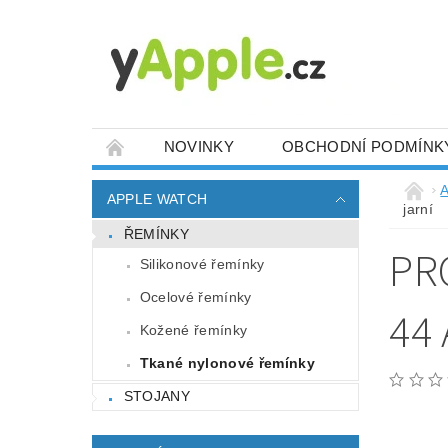
NOVINKY
OBCHODNÍ PODMÍNK
A
APPLE WATCH
jarní
ŘEMÍNKY
PR
Silikonové řemínky
Ocelové řemínky
44
Kožené řemínky
Tkané nylonové řemínky
STOJANY