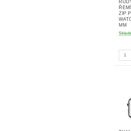
RUD
ŘEM
ZIP 
WATC
MM
Sklad