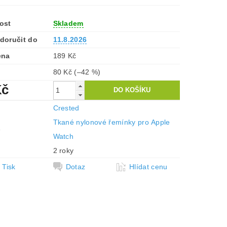
ost
Skladem
doručit do
11.8.2026
ena
189 Kč
80 Kč
(–42 %)
Kč
Crested
Tkané nylonové řemínky pro Apple
e
Watch
2 roky
Tisk
Dotaz
Hlídat cenu