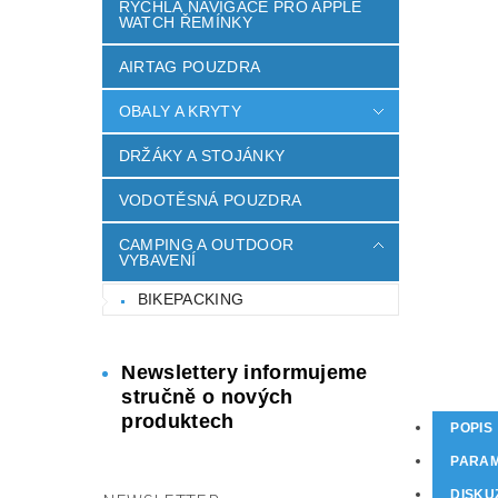
RYCHLÁ NAVIGACE PRO APPLE
WATCH ŘEMÍNKY
AIRTAG POUZDRA
OBALY A KRYTY
DRŽÁKY A STOJÁNKY
VODOTĚSNÁ POUZDRA
CAMPING A OUTDOOR
VYBAVENÍ
BIKEPACKING
Newslettery informujeme
stručně o nových
produktech
POPIS
PARA
DISKU