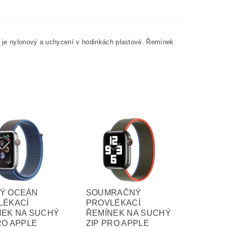
k je nylonový a uchycení v hodinkách plastové. Řemínek
Ý OCEÁN
SOUMRAČNÝ
LÉKACÍ
PROVLÉKACÍ
NEK NA SUCHÝ
ŘEMÍNEK NA SUCHÝ
RO APPLE
ZIP PRO APPLE