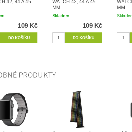
H 42, 44 A 45
WATCH 42, 44 A 45
WATCH
MM
MM
em
Skladem
Sklade
109 Kč
109 Kč
OBNÉ PRODUKTY