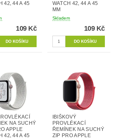
 42, 44 A 45
WATCH 42, 44 A 45
MM
m
Skladem
109 Kč
109 Kč
PROVLÉKACÍ
IBIŠKOVÝ
NEK NA SUCHÝ
PROVLÉKACÍ
RO APPLE
ŘEMÍNEK NA SUCHÝ
 42, 44 A 45
ZIP PRO APPLE