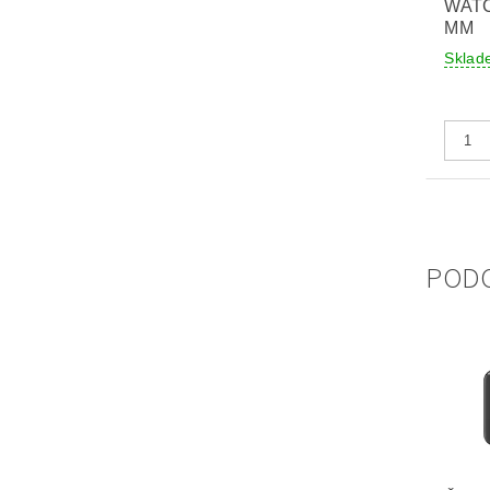
WATC
MM
Sklad
POD