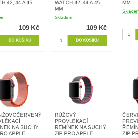
H 42, 44 A 45
WATCH 42, 44 A 45
MM
MM
Sklade
em
Skladem
109 Kč
109 Kč
NŽOVOČERVENÝ
RŮŽOVÝ
ČERV
VLÉKACÍ
PROVLÉKACÍ
PROV
ÍNEK NA SUCHÝ
ŘEMÍNEK NA SUCHÝ
ŘEMÍ
PRO APPLE
ZIP PRO APPLE
ZIP P