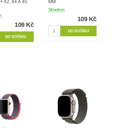
 42, 44 A 45
MM
Skladem
m
109 Kč
109 Kč