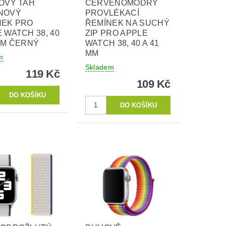
OVÝ TAH
ČERVENOMODRÝ
NOVÝ
PROVLÉKACÍ
NEK PRO
ŘEMÍNEK NA SUCHÝ
 WATCH 38, 40
ZIP PRO APPLE
MM ČERNÝ
WATCH 38, 40 A 41
MM
m
Skladem
119 Kč
109 Kč