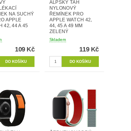
VÝ
ALPSKÝ TAH
LÉKACÍ
NYLONOVÝ
NEK NA SUCHÝ
ŘEMÍNEK PRO
RO APPLE
APPLE WATCH 42,
 42, 44 A 45
44, 45 A 49 MM
ZELENÝ
m
Skladem
109 Kč
119 Kč