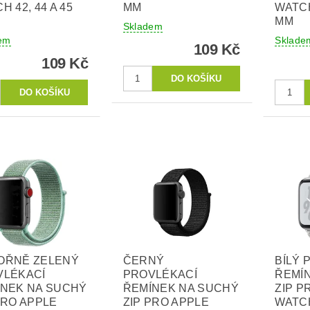
H 42, 44 A 45
MM
WATCH
MM
Skladem
em
Sklade
109 Kč
109 Kč
OŘNĚ ZELENÝ
ČERNÝ
BÍLÝ 
VLÉKACÍ
PROVLÉKACÍ
ŘEMÍ
ÍNEK NA SUCHÝ
ŘEMÍNEK NA SUCHÝ
ZIP P
PRO APPLE
ZIP PRO APPLE
WATCH