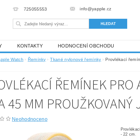
info@yapple.cz
725055553
Y
KONTAKTY
HODNOCENÍ OBCHODU
pple Watch
Řemínky
Tkané nylonové řemínky
Provlékací řemí
OVLÉKACÍ ŘEMÍNEK PRO 
 A 45 MM PROUŽKOVANÝ 
Neohodnoceno
Provlékac
- 22 cm.