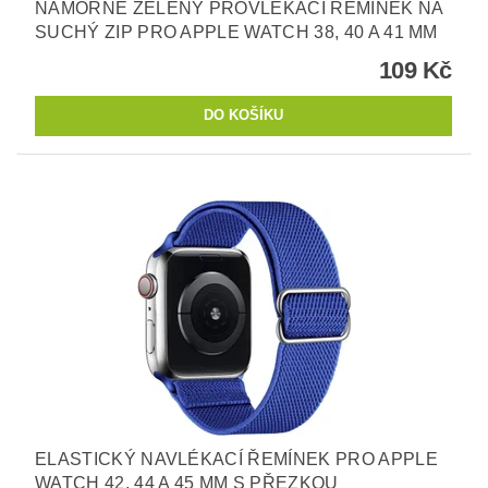
NÁMOŘNĚ ZELENÝ PROVLÉKACÍ ŘEMÍNEK NA
SUCHÝ ZIP PRO APPLE WATCH 38, 40 A 41 MM
109 Kč
ELASTICKÝ NAVLÉKACÍ ŘEMÍNEK PRO APPLE
WATCH 42, 44 A 45 MM S PŘEZKOU