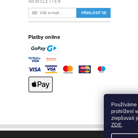
NEWSLETTER
Platby online
Používáme 
prohlížení 
zlepšovali 
ZDE
.