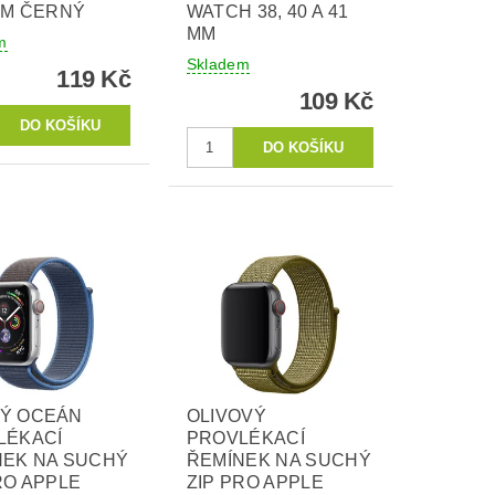
MM ČERNÝ
WATCH 38, 40 A 41
MM
m
Skladem
119 Kč
109 Kč
Ý OCEÁN
OLIVOVÝ
LÉKACÍ
PROVLÉKACÍ
NEK NA SUCHÝ
ŘEMÍNEK NA SUCHÝ
RO APPLE
ZIP PRO APPLE