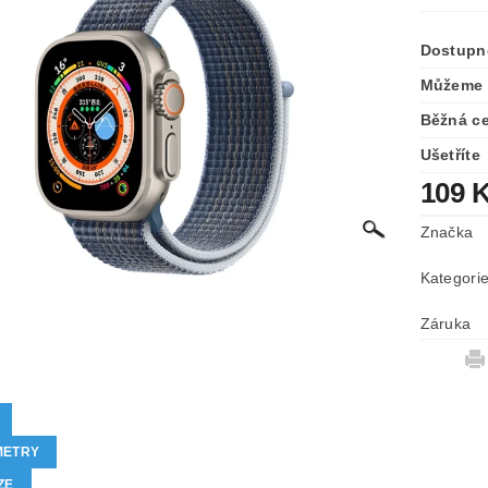
Dostupn
Můžeme 
Běžná c
Ušetříte
109 
Značka
Kategori
Záruka
METRY
ZE