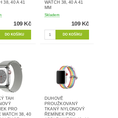
 38, 40 A 41
WATCH 38, 40 A 41
MM
m
Skladem
109 Kč
109 Kč
KÝ TAH
DUHOVĚ
NOVÝ
PROUŽKOVANÝ
NEK PRO
TKANÝ NYLONOVÝ
 WATCH 38, 40
ŘEMÍNEK PRO