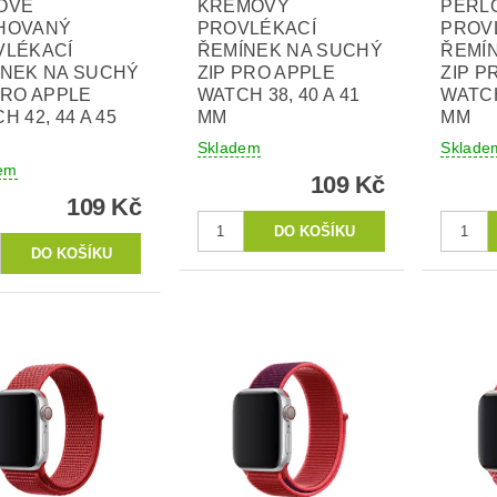
OVĚ
KRÉMOVÝ
PERL
HOVANÝ
PROVLÉKACÍ
PROV
VLÉKACÍ
ŘEMÍNEK NA SUCHÝ
ŘEMÍ
ÍNEK NA SUCHÝ
ZIP PRO APPLE
ZIP P
PRO APPLE
WATCH 38, 40 A 41
WATCH
H 42, 44 A 45
MM
MM
Skladem
Sklade
em
109 Kč
109 Kč