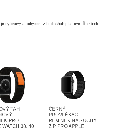
k je nylonový a uchycení v hodinkách plastové. Řemínek
OVÝ TAH
ČERNÝ
NOVÝ
PROVLÉKACÍ
NEK PRO
ŘEMÍNEK NA SUCHÝ
 WATCH 38, 40
ZIP PRO APPLE