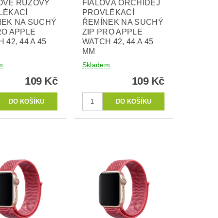
OVĚ RŮŽOVÝ
FIALOVÁ ORCHIDEJ
LÉKACÍ
PROVLÉKACÍ
NEK NA SUCHÝ
ŘEMÍNEK NA SUCHÝ
RO APPLE
ZIP PRO APPLE
 42, 44 A 45
WATCH 42, 44 A 45
MM
m
Skladem
109 Kč
109 Kč