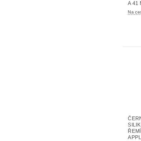
A 41
Na ce
ČER
SILI
ŘEM
APPL