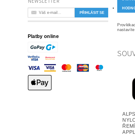
NEWSLETTER
HODN
Provlékac
nastavíte
Platby online
SOUV
ALPS
NYL
ŘEM
APPL