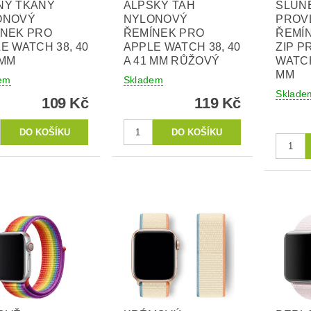
NÝ TKANÝ
ALPSKÝ TAH
SLUN
ONOVÝ
NYLONOVÝ
PROV
ÍNEK PRO
ŘEMÍNEK PRO
ŘEMÍ
E WATCH 38, 40
APPLE WATCH 38, 40
ZIP P
 MM
A 41 MM RŮŽOVÝ
WATCH
MM
em
Skladem
Sklade
109 Kč
119 Kč