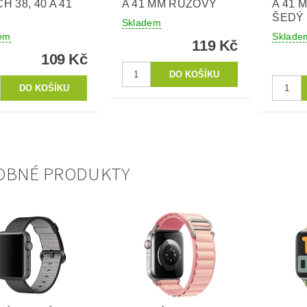
H 38, 40 A 41
A 41 MM RŮŽOVÝ
A 41 
ŠEDÝ
Skladem
em
Sklade
119 Kč
109 Kč
OBNÉ PRODUKTY