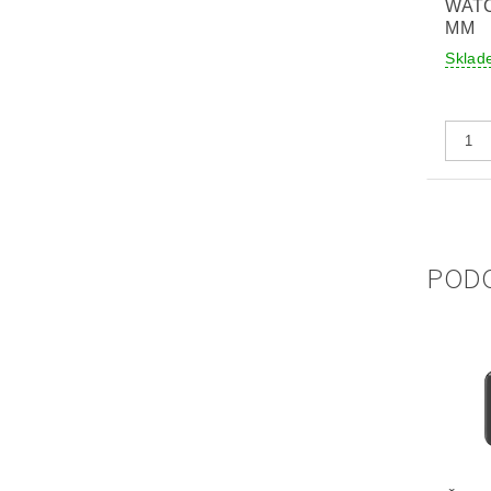
WATC
MM
Sklad
POD