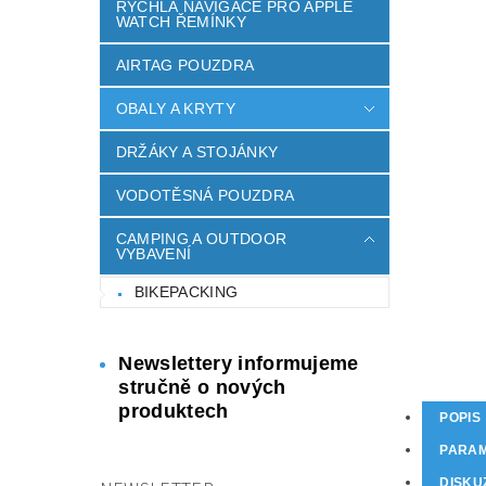
RYCHLÁ NAVIGACE PRO APPLE
WATCH ŘEMÍNKY
AIRTAG POUZDRA
OBALY A KRYTY
DRŽÁKY A STOJÁNKY
VODOTĚSNÁ POUZDRA
CAMPING A OUTDOOR
VYBAVENÍ
BIKEPACKING
Newslettery informujeme
stručně o nových
produktech
POPIS
PARA
DISKU