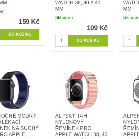
 MM
WATCH 38, 40 A 41
WATCH
MM
MM
em
Skladem
Sklade
159 Kč
109 Kč
NOČNĚ MODRÝ
ALPSKÝ TAH
ALPS
VLÉKACÍ
NYLONOVÝ
NYLO
ÍNEK NA SUCHÝ
ŘEMÍNEK PRO
ŘEMÍ
PRO APPLE
APPLE WATCH 38, 40
APPLE