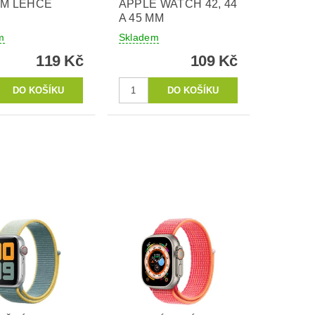
MM LEHCE
APPLE WATCH 42, 44
A 45 MM
m
Skladem
119 Kč
109 Kč