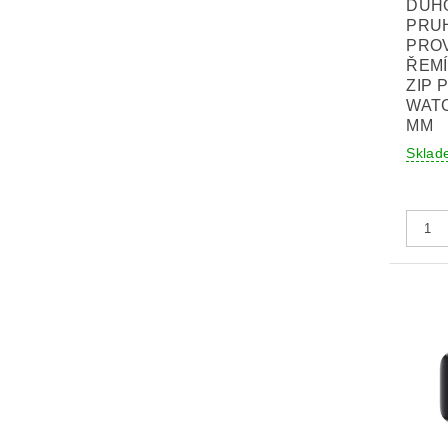
DUH
PRU
PRO
ŘEM
ZIP 
WATC
MM
Sklad