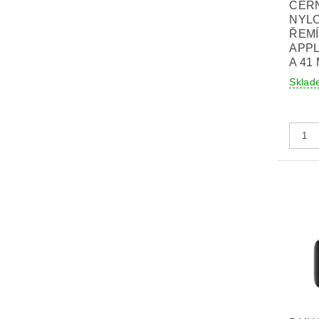
ČER
NYL
ŘEM
APPL
A 41
Sklad