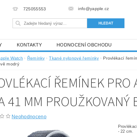
info@yapple.cz
725055553
Y
KONTAKTY
HODNOCENÍ OBCHODU
pple Watch
Řemínky
Tkané nylonové řemínky
Provlékací řemí
ově modrý
OVLÉKACÍ ŘEMÍNEK PRO 
 A 41 MM PROUŽKOVANÝ
Neohodnoceno
Provlékac
- 22 cm.