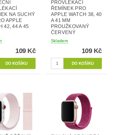
EČNÍ
PROVLÉKACÍ
LÉKACÍ
ŘEMÍNEK PRO
NEK NA SUCHÝ
APPLE WATCH 38, 40
RO APPLE
A 41 MM
 42, 44 A 45
PROUŽKOVANÝ
ČERVENÝ
m
Skladem
109 Kč
109 Kč