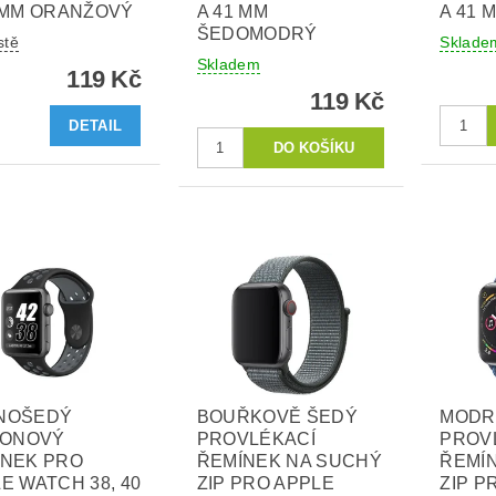
 MM ORANŽOVÝ
A 41 MM
A 41 
ŠEDOMODRÝ
stě
Sklade
Skladem
119 Kč
119 Kč
DETAIL
NOŠEDÝ
BOUŘKOVĚ ŠEDÝ
MODR
KONOVÝ
PROVLÉKACÍ
PROV
ÍNEK PRO
ŘEMÍNEK NA SUCHÝ
ŘEMÍ
E WATCH 38, 40
ZIP PRO APPLE
ZIP P