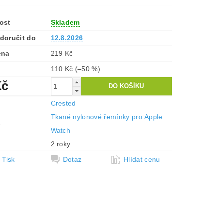
ost
Skladem
doručit do
12.8.2026
ena
219 Kč
110 Kč
(–50 %)
Kč
Crested
Tkané nylonové řemínky pro Apple
e
Watch
2 roky
Tisk
Dotaz
Hlídat cenu