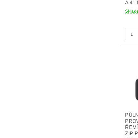
A 41
Sklad
PŮL
PRO
ŘEM
ZIP 