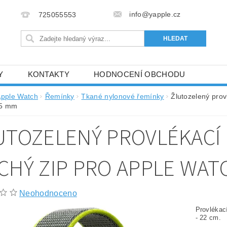
info@yapple.cz
725055553
Y
KONTAKTY
HODNOCENÍ OBCHODU
pple Watch
Řemínky
Tkané nylonové řemínky
Žlutozelený prov
45 mm
UTOZELENÝ PROVLÉKACÍ
CHÝ ZIP PRO APPLE WATC
Neohodnoceno
Provlékac
- 22 cm.