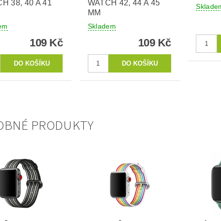
H 38, 40 A 41
WATCH 42, 44 A 45
Sklade
MM
em
Skladem
109 Kč
109 Kč
OBNÉ PRODUKTY