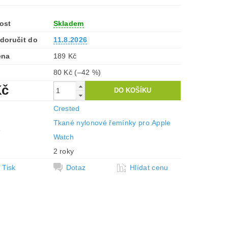
ost
Skladem
doručit do
11.8.2026
ena
189 Kč
80 Kč
(–42 %)
Kč
Crested
Tkané nylonové řemínky pro Apple
e
Watch
2 roky
Tisk
Dotaz
Hlídat cenu