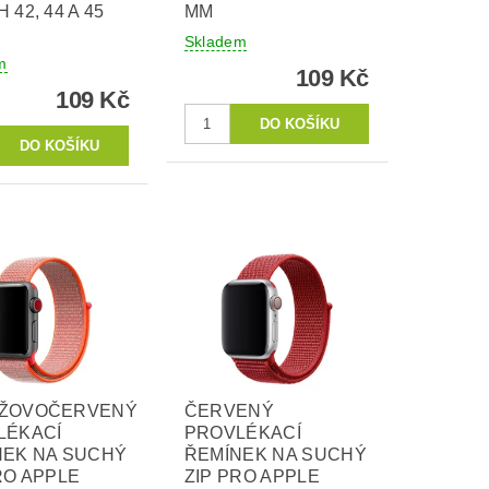
 42, 44 A 45
MM
Skladem
m
109 Kč
109 Kč
ŽOVOČERVENÝ
ČERVENÝ
LÉKACÍ
PROVLÉKACÍ
NEK NA SUCHÝ
ŘEMÍNEK NA SUCHÝ
RO APPLE
ZIP PRO APPLE