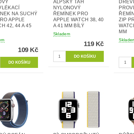
OVÝ
ALPSKÝ TAH
DŘEV
VLÉKACÍ
NYLONOVÝ
PROV
ÍNEK NA SUCHÝ
ŘEMÍNEK PRO
ŘEMÍ
PRO APPLE
APPLE WATCH 38, 40
ZIP P
H 42, 44 A 45
A 41 MM BÍLÝ
WATCH
MM
Skladem
em
Sklade
119 Kč
109 Kč