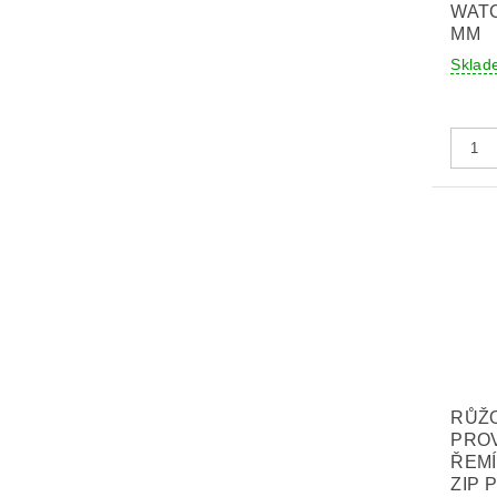
WATC
MM
Sklad
RŮŽ
PRO
ŘEM
ZIP 