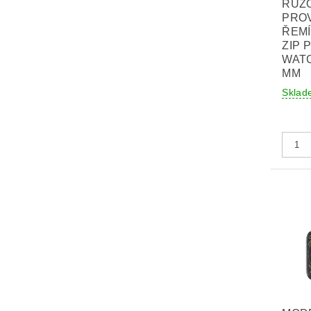
RŮŽ
PRO
ŘEM
ZIP 
WATC
MM
Sklad