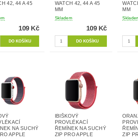
H 42, 44 A 45
WATCH 42, 44 A 45
WATCH
MM
MM
em
Skladem
Sklade
109 Kč
109 Kč
OVÝ
IBIŠKOVÝ
ORAN
VLÉKACÍ
PROVLÉKACÍ
PROV
ÍNEK NA SUCHÝ
ŘEMÍNEK NA SUCHÝ
ŘEMÍ
PRO APPLE
ZIP PRO APPLE
ZIP P