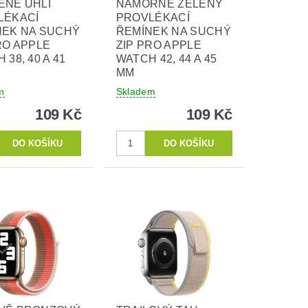
ĚNÉ UHLÍ
NÁMOŘNĚ ZELENÝ
LÉKACÍ
PROVLÉKACÍ
NEK NA SUCHÝ
ŘEMÍNEK NA SUCHÝ
RO APPLE
ZIP PRO APPLE
 38, 40 A 41
WATCH 42, 44 A 45
MM
m
Skladem
109 Kč
109 Kč