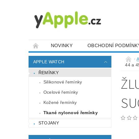
NOVINKY
OBCHODNÍ PODMÍNK
A
APPLE WATCH
44 a 
ŘEMÍNKY
ŽL
Silikonové řemínky
Ocelové řemínky
SU
Kožené řemínky
Tkané nylonové řemínky
STOJANY