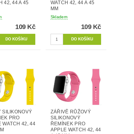
 42, 44 A 45
WATCH 42, 44 A 45
MM
m
Skladem
109 Kč
109 Kč
 SILIKONOVÝ
ZÁŘIVĚ RŮŽOVÝ
NEK PRO
SILIKONOVÝ
 WATCH 42, 44
ŘEMÍNEK PRO
MM
APPLE WATCH 42, 44