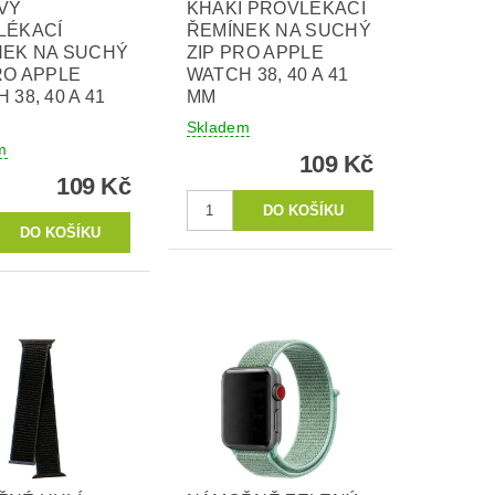
VÝ
KHAKI PROVLÉKACÍ
LÉKACÍ
ŘEMÍNEK NA SUCHÝ
NEK NA SUCHÝ
ZIP PRO APPLE
RO APPLE
WATCH 38, 40 A 41
 38, 40 A 41
MM
Skladem
m
109 Kč
109 Kč