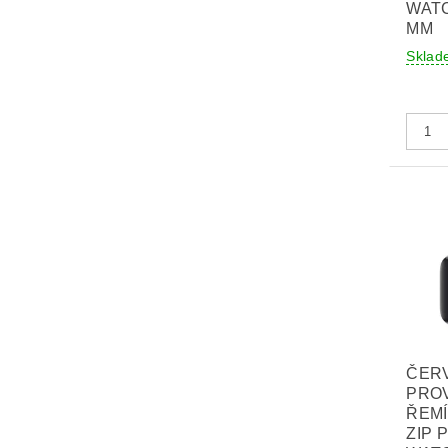
WATC
MM
Sklad
ČER
PRO
ŘEM
ZIP 