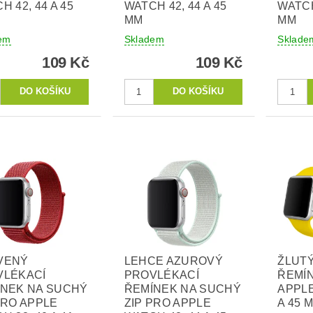
H 42, 44 A 45
WATCH 42, 44 A 45
WATCH
MM
MM
em
Skladem
Sklade
109 Kč
109 Kč
VENÝ
LEHCE AZUROVÝ
ŽLUTÝ
VLÉKACÍ
PROVLÉKACÍ
ŘEMÍ
ÍNEK NA SUCHÝ
ŘEMÍNEK NA SUCHÝ
APPLE
PRO APPLE
ZIP PRO APPLE
A 45 