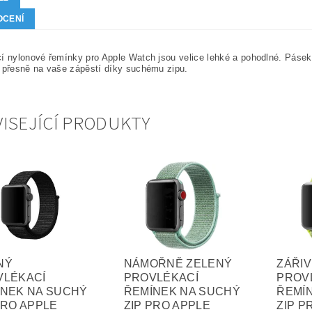
OCENÍ
í nylonové řemínky pro Apple Watch jsou velice lehké a pohodlné. Páse
 přesně na vaše zápěstí díky suchému zipu.
ISEJÍCÍ PRODUKTY
NÝ
NÁMOŘNĚ ZELENÝ
ZÁŘIV
VLÉKACÍ
PROVLÉKACÍ
PROV
ÍNEK NA SUCHÝ
ŘEMÍNEK NA SUCHÝ
ŘEMÍ
PRO APPLE
ZIP PRO APPLE
ZIP P