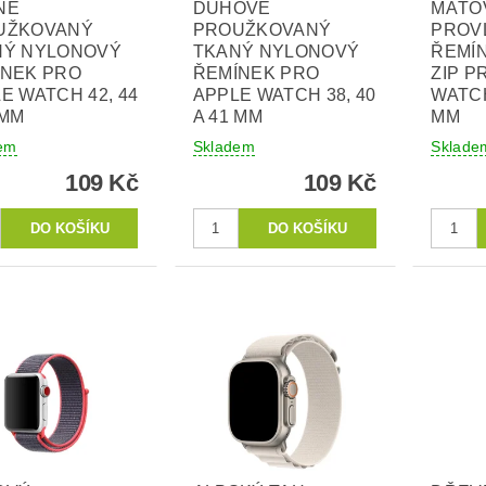
NĚ
DUHOVĚ
MÁTO
UŽKOVANÝ
PROUŽKOVANÝ
PROV
NÝ NYLONOVÝ
TKANÝ NYLONOVÝ
ŘEMÍ
ÍNEK PRO
ŘEMÍNEK PRO
ZIP P
E WATCH 42, 44
APPLE WATCH 38, 40
WATCH
 MM
A 41 MM
MM
em
Skladem
Sklade
109 Kč
109 Kč