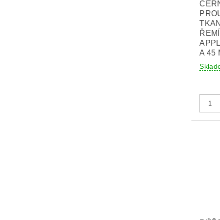
ČER
PRO
TKA
ŘEM
APPL
A 45
Sklad