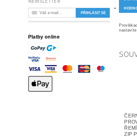
NEWSLETTER
HODN
Provlékac
nastavíte
Platby online
SOUV
ČER
PRO
ŘEM
ZIP 