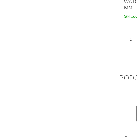
WATC
MM
Sklad
POD