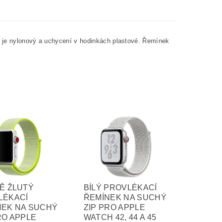
k je nylonový a uchycení v hodinkách plastové. Řemínek
Ě ŽLUTÝ
BÍLÝ PROVLÉKACÍ
LÉKACÍ
ŘEMÍNEK NA SUCHÝ
NEK NA SUCHÝ
ZIP PRO APPLE
RO APPLE
WATCH 42, 44 A 45