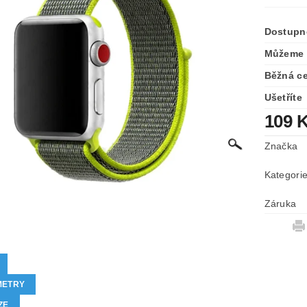
Dostupn
Můžeme 
Běžná c
Ušetříte
109 
Značka
Kategori
Záruka
METRY
ZE