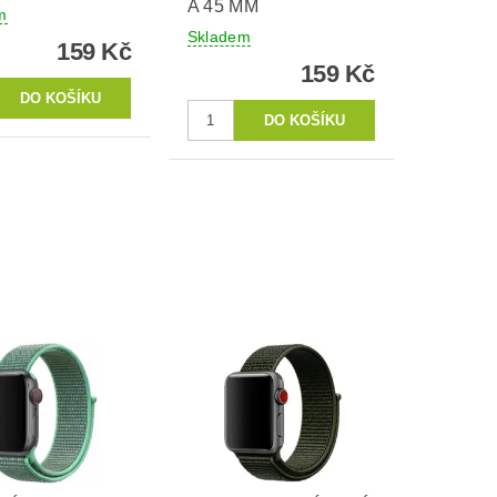
A 45 MM
m
Skladem
159 Kč
159 Kč