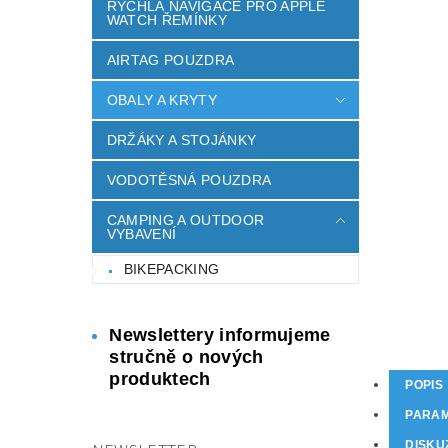
RYCHLÁ NAVIGACE PRO APPLE
WATCH ŘEMÍNKY
AIRTAG POUZDRA
OBALY A KRYTY
DRŽÁKY A STOJÁNKY
VODOTĚSNÁ POUZDRA
CAMPING A OUTDOOR
VYBAVENÍ
BIKEPACKING
Newslettery informujeme
stručně o nových
produktech
POPIS
PARA
DISKU