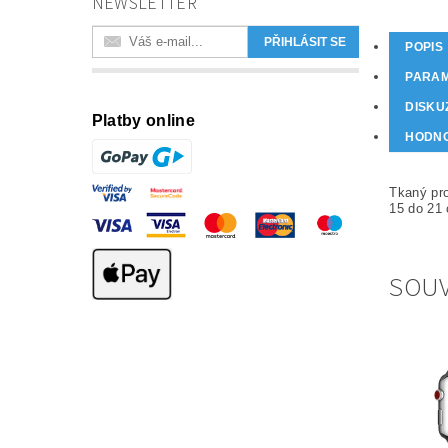
NEWSLETTER
POPIS
PARA
DISKU
Platby online
HODN
Tkaný pro
15 do 21
SOUV