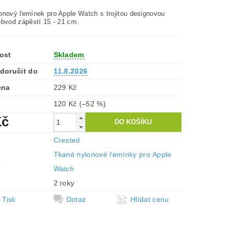
onový řemínek pro Apple Watch s trojitou designovou
obvod zápěstí 15 - 21 cm.
ost
Skladem
doručit do
11.8.2026
ena
229 Kč
120 Kč
(–52 %)
Kč
Crested
Tkané nylonové řemínky pro Apple
e
Watch
2 roky
Tisk
Dotaz
Hlídat cenu