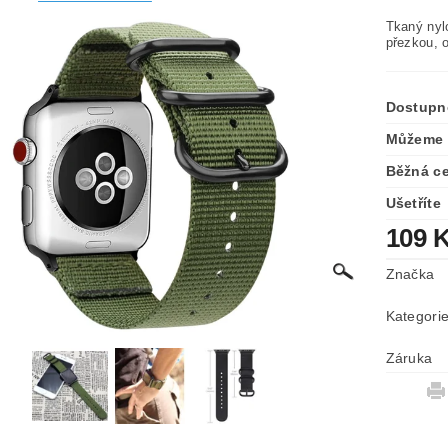
Tkaný nyl
přezkou, 
Dostupn
Můžeme 
Běžná c
Ušetříte
109 
Značka
Kategori
Záruka