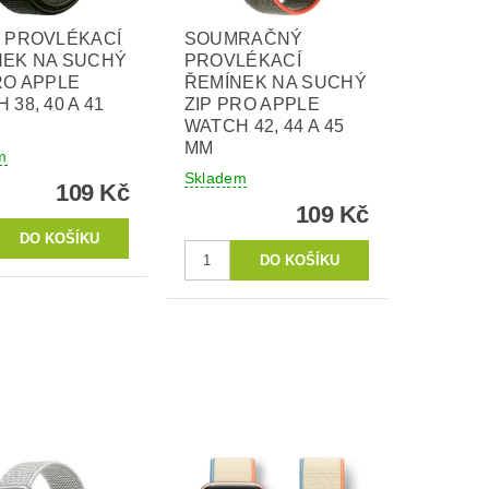
 PROVLÉKACÍ
SOUMRAČNÝ
NEK NA SUCHÝ
PROVLÉKACÍ
RO APPLE
ŘEMÍNEK NA SUCHÝ
 38, 40 A 41
ZIP PRO APPLE
WATCH 42, 44 A 45
MM
m
Skladem
109 Kč
109 Kč