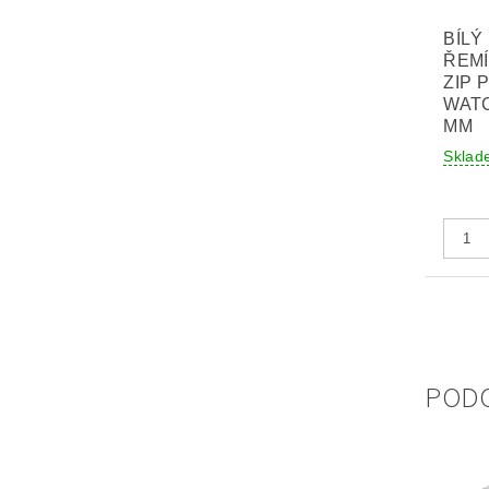
BÍLÝ
ŘEM
ZIP 
WATC
MM
Sklad
POD