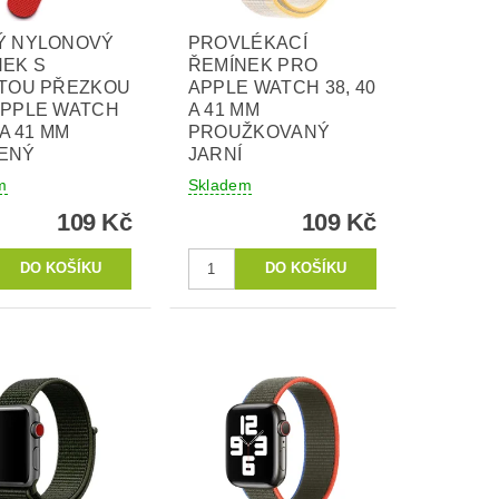
Ý NYLONOVÝ
PROVLÉKACÍ
NEK S
ŘEMÍNEK PRO
ITOU PŘEZKOU
APPLE WATCH 38, 40
APPLE WATCH
A 41 MM
 A 41 MM
PROUŽKOVANÝ
ENÝ
JARNÍ
m
Skladem
109 Kč
109 Kč