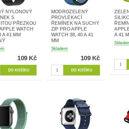
NÝ NYLONOVÝ
MODROZELENÝ
ZELE
NEK S
PROVLÉKACÍ
SILIK
JITOU PŘEZKOU
ŘEMÍNEK NA SUCHÝ
ŘEMÍ
 APPLE WATCH
ZIP PRO APPLE
APPLE
0 A 41 MM
WATCH 38, 40 A 41
A 41 
NÝ
MM
Sklade
em
Skladem
109 Kč
109 Kč