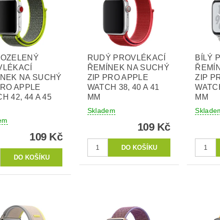
TOZELENÝ
RUDÝ PROVLÉKACÍ
BÍLÝ 
VLÉKACÍ
ŘEMÍNEK NA SUCHÝ
ŘEMÍ
ÍNEK NA SUCHÝ
ZIP PRO APPLE
ZIP P
PRO APPLE
WATCH 38, 40 A 41
WATCH
H 42, 44 A 45
MM
MM
Skladem
Sklade
em
109 Kč
109 Kč