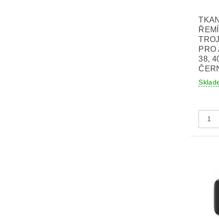
TKA
ŘEMÍ
TRO
PRO
38, 4
ČER
Sklad