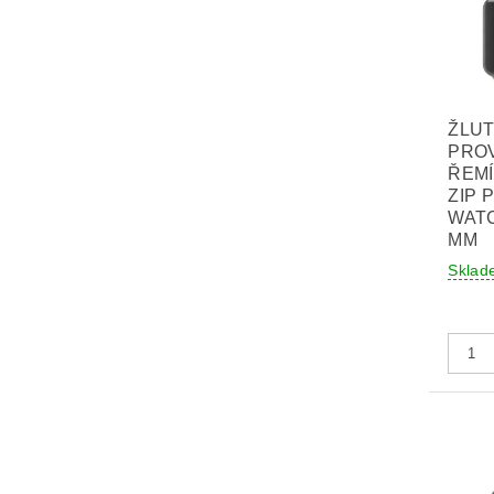
ŽLU
PRO
ŘEM
ZIP 
WATC
MM
Sklad