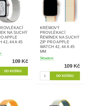
PROVLÉKACÍ
KRÉMOVÝ
NEK NA SUCHÝ
PROVLÉKACÍ
RO APPLE
ŘEMÍNEK NA SUCHÝ
 42, 44 A 45
ZIP PRO APPLE
WATCH 42, 44 A 45
MM
m
Skladem
109 Kč
109 Kč