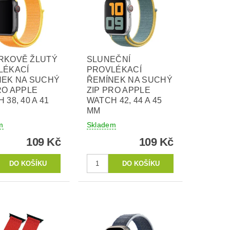
RKOVĚ ŽLUTÝ
SLUNEČNÍ
LÉKACÍ
PROVLÉKACÍ
NEK NA SUCHÝ
ŘEMÍNEK NA SUCHÝ
RO APPLE
ZIP PRO APPLE
 38, 40 A 41
WATCH 42, 44 A 45
MM
m
Skladem
109 Kč
109 Kč