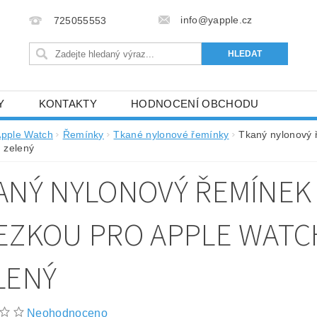
info@yapple.cz
725055553
Y
KONTAKTY
HODNOCENÍ OBCHODU
pple Watch
Řemínky
Tkané nylonové řemínky
Tkaný nylonový ř
 zelený
ANÝ NYLONOVÝ ŘEMÍNEK 
EZKOU PRO APPLE WATCH 
LENÝ
Neohodnoceno