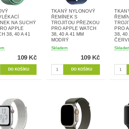
OVÝ
TKANÝ NYLONOVÝ
TKAN
VLÉKACÍ
ŘEMÍNEK S
ŘEMÍ
ÍNEK NA SUCHÝ
TROJITOU PŘEZKOU
TROJ
PRO APPLE
PRO APPLE WATCH
PRO 
H 38, 40 A 41
38, 40 A 41 MM
38, 40
MODRÝ
ČERV
em
Skladem
Sklade
109 Kč
109 Kč