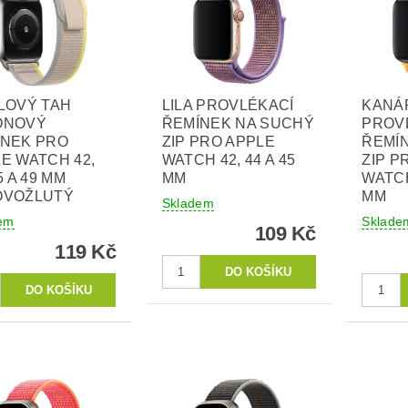
LOVÝ TAH
LILA PROVLÉKACÍ
KANÁ
ONOVÝ
ŘEMÍNEK NA SUCHÝ
PROV
ÍNEK PRO
ZIP PRO APPLE
ŘEMÍ
E WATCH 42,
WATCH 42, 44 A 45
ZIP P
5 A 49 MM
MM
WATCH
OVOŽLUTÝ
MM
Skladem
em
Sklade
109 Kč
119 Kč