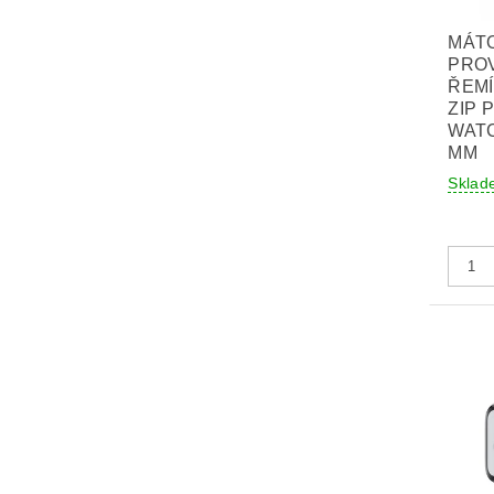
MÁT
PRO
ŘEM
ZIP 
WATC
MM
Sklad