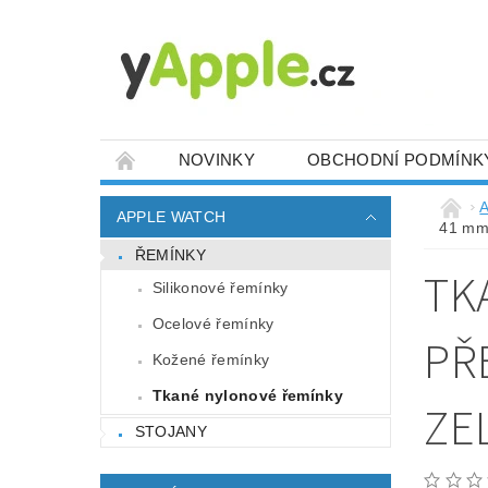
NOVINKY
OBCHODNÍ PODMÍNK
A
APPLE WATCH
41 mm
ŘEMÍNKY
TK
Silikonové řemínky
Ocelové řemínky
PŘ
Kožené řemínky
Tkané nylonové řemínky
ZE
STOJANY