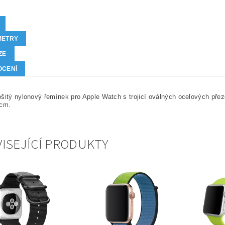
METRY
ZE
OCENÍ
šitý nylonový řemínek pro Apple Watch s trojicí oválných ocelových přez
 cm.
ISEJÍCÍ PRODUKTY