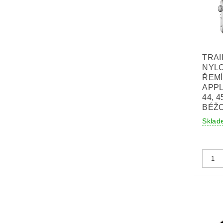
TRAI
NYL
ŘEM
APPL
44, 4
BÉŽ
Sklad