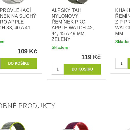
 PROVLÉKACÍ
ALPSKÝ TAH
KHAKI
ÍNEK NA SUCHÝ
NYLONOVÝ
ŘEMÍ
PRO APPLE
ŘEMÍNEK PRO
ZIP P
H 38, 40 A 41
APPLE WATCH 42,
WATCH
44, 45 A 49 MM
MM
ZELENÝ
em
Sklade
Skladem
109 Kč
119 Kč
OBNÉ PRODUKTY