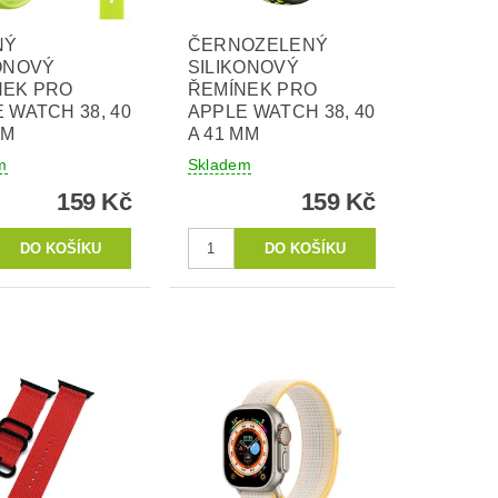
NÝ
ČERNOZELENÝ
ONOVÝ
SILIKONOVÝ
NEK PRO
ŘEMÍNEK PRO
 WATCH 38, 40
APPLE WATCH 38, 40
MM
A 41 MM
m
Skladem
159 Kč
159 Kč