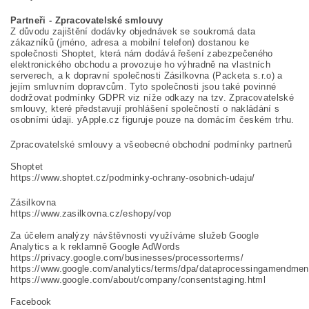
Partneři - Zpracovatelské smlouvy
Z důvodu zajištění dodávky objednávek se soukromá data
zákazníků (jméno, adresa a mobilní telefon) dostanou ke
společnosti Shoptet, která nám dodává řešení zabezpečeného
elektronického obchodu a provozuje ho výhradně na vlastních
serverech, a k dopravní společnosti Zásilkovna (
Packeta s.r.o
) a
jejím smluvním dopravcům. Tyto společnosti jsou také povinné
dodržovat podmínky GDPR viz níže odkazy na tzv. Zpracovatelské
smlouvy, které představují prohlášení společností o nakládání s
osobními údaji. yApple.cz figuruje pouze na domácím českém trhu.
Zpracovatelské smlouvy a všeobecné obchodní podmínky partnerů
Shoptet
https://www.shoptet.cz/podminky-ochrany-osobnich-udaju/
Zásilkovna
https://www.zasilkovna.cz/eshopy/vop
Za účelem analýzy návštěvnosti využíváme služeb Google
Analytics a k reklamně Google AdWords
https://privacy.google.com/businesses/processorterms/
https://www.google.com/analytics/terms/dpa/dataprocessingamendme
https://www.google.com/about/company/consentstaging.html
Facebook