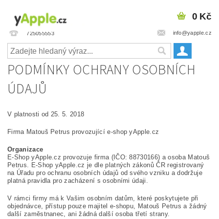
0 Kč
info@yapple.cz
725055553
PODMÍNKY OCHRANY OSOBNÍCH
ÚDAJŮ
V platnosti od 25. 5. 2018
Firma Matouš Petrus provozující e-shop yApple.cz
Organizace
E-Shop yApple.cz provozuje firma (IČO: 88730166) a osoba Matouš
Petrus. E-Shop yApple.cz je dle platných zákonů ČR registrovaný
na Úřadu pro ochranu osobních údajů od svého vzniku a dodržuje
platná pravidla pro zacházení s osobními údaji.
V rámci firmy má k Vašim osobním datům, které poskytujete při
objednávce, přístup pouze majitel e-shopu, Matouš Petrus a žádný
další zaměstnanec, ani žádná další osoba třetí strany.