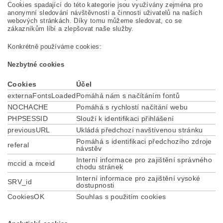
Cookies spadající do této kategorie jsou využívány zejména pro
anonymní sledování návštěvnosti a činnosti uživatelů na našich
webových stránkách. Díky tomu můžeme sledovat, co se
zákazníkům líbí a zlepšovat naše služby.
Konkrétně používáme cookies:
Nezbytné cookies
Cookies
Účel
externaFontsLoaded
Pomáhá nám s načítáním fontů
NOCHACHE
Pomáhá s rychlostí načítání webu
PHPSESSID
Slouží k identifikaci přihlášení
previousURL
Ukládá předchozí navštívenou stránku
Pomáhá s identifikaci předchozího zdroje
referal
návstěv
Interní informace pro zajištění správného
mccid a mceid
chodu stránek
Interní informace pro zajištění vysoké
SRV_id
dostupnosti
CookiesOK
Souhlas s použitím cookies