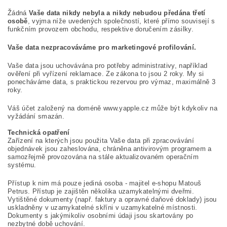
Žádná
Vaše data nikdy nebyla a nikdy nebudou předána třetí
osobě
, vyjma níže uvedených společností, které přímo souvisejí s
funkčním provozem obchodu, respektive doručením zásilky.
Vaše data nezpracováváme pro marketingové profilování.
Vaše data jsou uchovávána pro potřeby administrativy, například
ověření při vyřízení reklamace. Ze zákona to jsou 2 roky. My si
ponecháváme data, s praktickou rezervou pro výmaz, maximálně 3
roky.
Váš účet založený na doméně www.yapple.cz může být kdykoliv na
vyžádání smazán.
Technická opatření
Zařízení na kterých jsou použita Vaše data při zpracovávání
objednávek jsou zaheslována, chráněna antivirovým programem a
samozřejmě provozována na stále aktualizovaném operačním
systému.
Přístup k nim má pouze jediná osoba - majitel e-shopu Matouš
Petrus. Přístup je zajištěn několika uzamykatelnými dveřmi.
Vytištěné dokumenty (např. faktury a opravné daňové doklady) jsou
uskladněny v uzamykatelné skříni v uzamykatelné místnosti.
Dokumenty s jakýmikoliv osobními údaji jsou skartovány po
nezbytné době uchování.