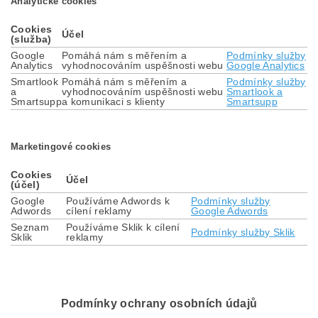
Analytické cookies
Cookies
Účel
(služba)
Google
Pomáhá nám s měřením a
Podmínky služby
Analytics
vyhodnocováním uspěšnosti webu
Google Analytics
Smartlook
Pomáhá nám s měřením a
Podmínky služby
a
vyhodnocováním uspěšnosti webu
Smartlook a
Smartsupp
a komunikaci s klienty
Smartsupp
Marketingové cookies
Cookies
Účel
(účel)
Google
Používáme Adwords k
Podmínky služby
Adwords
cílení reklamy
Google Adwords
Seznam
Používáme Sklik k cílení
Podmínky služby Sklik
Sklik
reklamy
Podmínky ochrany osobních údajů