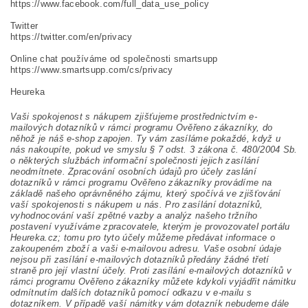
https://www.facebook.com/full_data_use_policy
Twitter
https://twitter.com/en/privacy
Online chat používáme od společnosti smartsupp
https://www.smartsupp.com/cs/privacy
Heureka
Vaši spokojenost s nákupem zjišťujeme prostřednictvím e-
mailových dotazníků v rámci programu Ověřeno zákazníky, do
něhož je náš e-shop zapojen. Ty vám zasíláme pokaždé, když u
nás nakoupíte, pokud ve smyslu § 7 odst. 3 zákona č. 480/2004 Sb.
o některých službách informační společnosti jejich zasílání
neodmítnete. Zpracování osobních údajů pro účely zaslání
dotazníků v rámci programu Ověřeno zákazníky provádíme na
základě našeho oprávněného zájmu, který spočívá ve zjišťování
vaší spokojenosti s nákupem u nás. Pro zasílání dotazníků,
vyhodnocování vaší zpětné vazby a analýz našeho tržního
postavení využíváme zpracovatele, kterým je provozovatel portálu
Heureka.cz; tomu pro tyto účely můžeme předávat informace o
zakoupeném zboží a vaši e-mailovou adresu. Vaše osobní údaje
nejsou při zasílání e-mailových dotazníků předány žádné třetí
straně pro její vlastní účely. Proti zasílání e-mailových dotazníků v
rámci programu Ověřeno zákazníky můžete kdykoli vyjádřit námitku
odmítnutím dalších dotazníků pomocí odkazu v e-mailu s
dotazníkem. V případě vaší námitky vám dotazník nebudeme dále