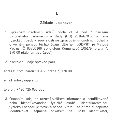
I.
Základní ustanovení
Správcem osobních údajů podle čl. 4 bod 7 nařízení
Evropského parlamentu a Rady (EU) 2016/679 o ochraně
fyzických osob v souvislosti se zpracováním osobních údajů a
o volném pohybu těchto údajů (dále jen: „
GDPR
”) je Matouš
Petrus IČ 88730166 se sídlem Komunardů 1051/9, praha 7,
170 00
(dále jen: „
správce
“).
Kontaktní údaje správce jsou
adresa: Komunardů 1051/9, praha 7, 170 00
email: info@yapple.cz
telefon: +420 725 055 553
Osobními údaji se rozumí veškeré informace o identifikované
nebo identifikovatelné fyzické osobě; identifikovatelnou
fyzickou osobou je fyzická osoba, kterou lze přímo či nepřímo
identifikovat, zejména odkazem na určitý identifikátor,