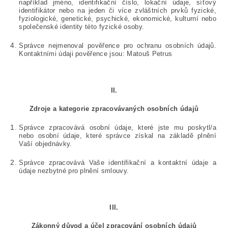
například jméno, identifikační číslo, lokační údaje, síťový
identifikátor nebo na jeden či více zvláštních prvků fyzické,
fyziologické, genetické, psychické, ekonomické, kulturní nebo
společenské identity této fyzické osoby.
Správce nejmenoval
pověřence pro ochranu osobních údajů.
Kontaktními údaji pověřence jsou: Matouš Petrus
II.
Zdroje a kategorie zpracovávaných osobních údajů
Správce zpracovává osobní údaje, které jste mu poskytl/a
nebo osobní údaje, které správce získal na základě plnění
Vaší objednávky.
Správce zpracovává Vaše identifikační a kontaktní údaje a
údaje nezbytné pro plnění smlouvy.
III.
Zákonný důvod a účel zpracování osobních údajů