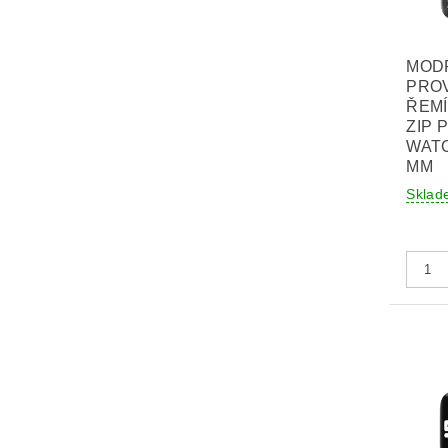
MOD
PRO
ŘEM
ZIP 
WATC
MM
Sklad