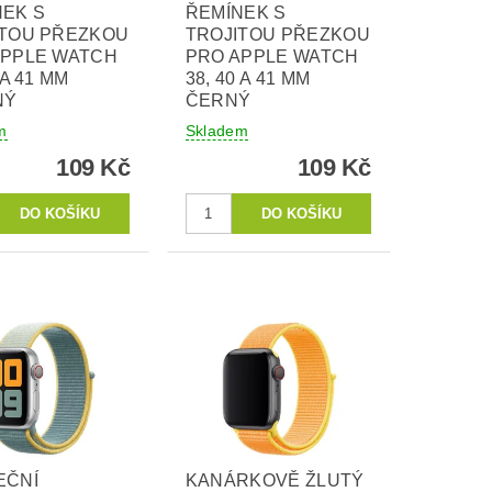
NEK S
ŘEMÍNEK S
ITOU PŘEZKOU
TROJITOU PŘEZKOU
APPLE WATCH
PRO APPLE WATCH
 A 41 MM
38, 40 A 41 MM
NÝ
ČERNÝ
m
Skladem
109 Kč
109 Kč
EČNÍ
KANÁRKOVĚ ŽLUTÝ