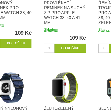
ONOVÝ
PROVLÉKACÍ
ŘEMÍ
ÍNEK PRO
ŘEMÍNEK NA SUCHÝ
TROJ
E WATCH 38, 40
ZIP PRO APPLE
PRO 
 MM
WATCH 38, 40 A 41
38, 40
MM
ZELE
em
Skladem
Sklade
109 Kč
109 Kč
NÝ NYLONOVÝ
ŽLUTOZELENÝ
SLUN