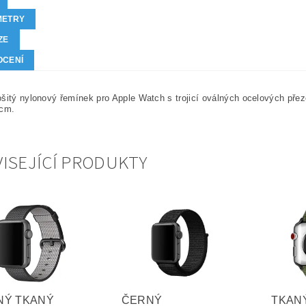
METRY
ZE
OCENÍ
šitý nylonový řemínek pro Apple Watch s trojicí oválných ocelových přez
 cm.
ISEJÍCÍ PRODUKTY
NÝ TKANÝ
ČERNÝ
TKAN