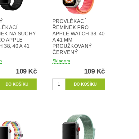
Ý
PROVLÉKACÍ
LÉKACÍ
ŘEMÍNEK PRO
NEK NA SUCHÝ
APPLE WATCH 38, 40
RO APPLE
A 41 MM
 38, 40 A 41
PROUŽKOVANÝ
ČERVENÝ
m
Skladem
109 Kč
109 Kč