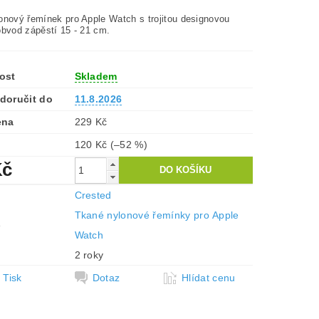
onový řemínek pro Apple Watch s trojitou designovou
obvod zápěstí 15 - 21 cm.
ost
Skladem
doručit do
11.8.2026
ena
229 Kč
120 Kč
(–52 %)
Kč
Crested
Tkané nylonové řemínky pro Apple
e
Watch
2 roky
Tisk
Dotaz
Hlídat cenu