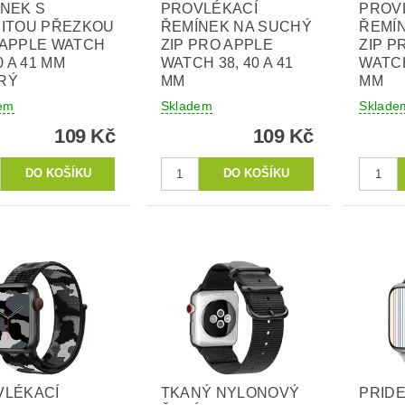
NEK S
PROVLÉKACÍ
PROV
JITOU PŘEZKOU
ŘEMÍNEK NA SUCHÝ
ŘEMÍ
 APPLE WATCH
ZIP PRO APPLE
ZIP P
0 A 41 MM
WATCH 38, 40 A 41
WATCH
RÝ
MM
MM
em
Skladem
Sklade
109 Kč
109 Kč
VLÉKACÍ
TKANÝ NYLONOVÝ
PRID