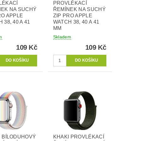
LÉKACÍ
PROVLÉKACÍ
NEK NA SUCHÝ
ŘEMÍNEK NA SUCHÝ
RO APPLE
ZIP PRO APPLE
 38, 40 A 41
WATCH 38, 40 A 41
MM
m
Skladem
109 Kč
109 Kč
E BÍLODUHOVÝ
KHAKI PROVLÉKACÍ