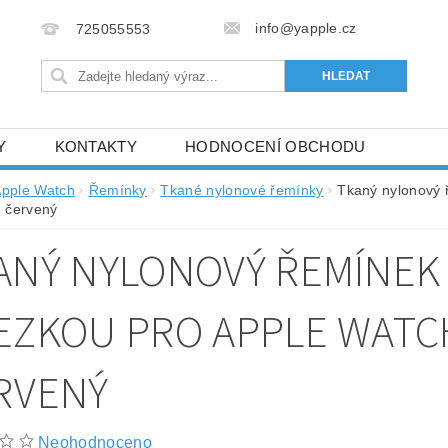
info@yapple.cz
725055553
Y
KONTAKTY
HODNOCENÍ OBCHODU
pple Watch
Řemínky
Tkané nylonové řemínky
Tkaný nylonový ř
 červený
ANÝ NYLONOVÝ ŘEMÍNEK 
EZKOU PRO APPLE WATCH 
RVENÝ
Neohodnoceno