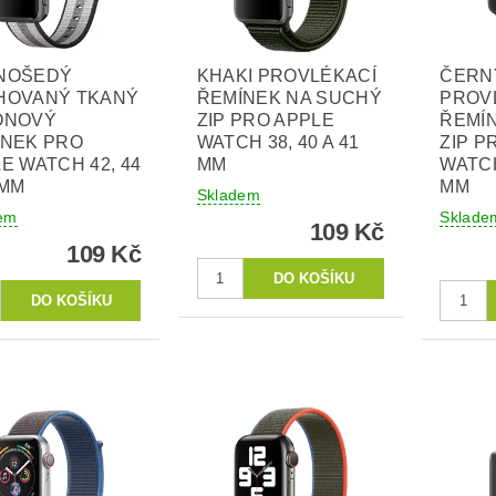
NOŠEDÝ
KHAKI PROVLÉKACÍ
ČERN
HOVANÝ TKANÝ
ŘEMÍNEK NA SUCHÝ
PROV
ONOVÝ
ZIP PRO APPLE
ŘEMÍ
ÍNEK PRO
WATCH 38, 40 A 41
ZIP P
E WATCH 42, 44
MM
WATCH
 MM
MM
Skladem
em
Sklade
109 Kč
109 Kč