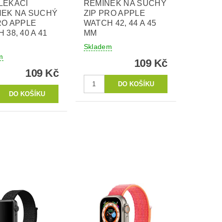
LÉKACÍ
ŘEMÍNEK NA SUCHÝ
NEK NA SUCHÝ
ZIP PRO APPLE
RO APPLE
WATCH 42, 44 A 45
 38, 40 A 41
MM
Skladem
m
109 Kč
109 Kč