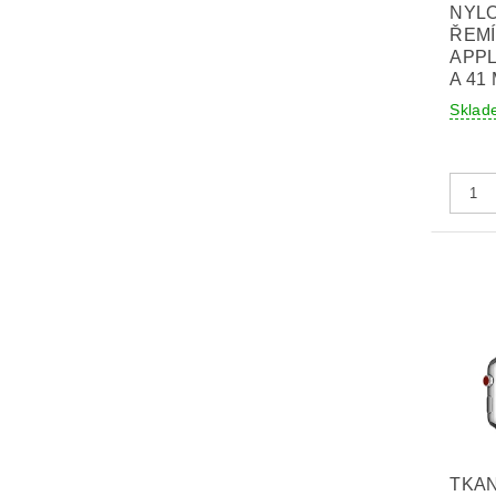
NYL
ŘEM
APPL
A 41
Sklad
TKA