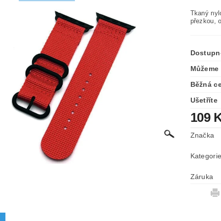
Tkaný nyl
přezkou, 
Dostupn
Můžeme 
Běžná c
Ušetříte
109 
Značka
Kategori
Záruka