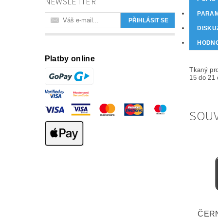
NEWSLETTER
PARA
DISKU
HODN
Platby online
Tkaný pro
15 do 21
SOUV
ČER