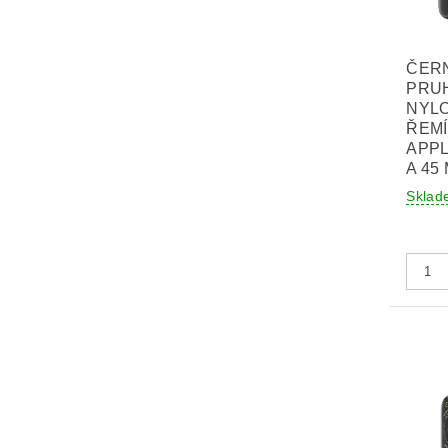
ČER
PRU
NYL
ŘEM
APPL
A 45
Sklad