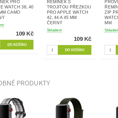
ÍNEK PRO
ŘEMÍNEK S
PROV
E WATCH 38, 40
TROJITOU PŘEZKOU
ŘEMÍ
 MM CAMO
PRO APPLE WATCH
ZIP P
NÝ
42, 44 A 45 MM
WATCH
ČERNÝ
MM
em
Skladem
Sklade
109 Kč
109 Kč
OBNÉ PRODUKTY