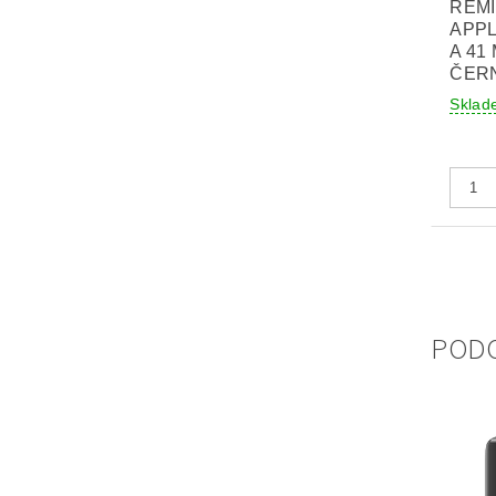
ŘEM
APPL
A 41
ČER
Sklad
POD