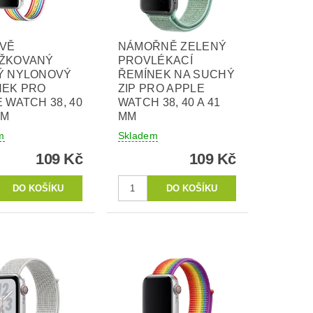
VĚ
NÁMOŘNĚ ZELENÝ
ŽKOVANÝ
PROVLÉKACÍ
Ý NYLONOVÝ
ŘEMÍNEK NA SUCHÝ
NEK PRO
ZIP PRO APPLE
 WATCH 38, 40
WATCH 38, 40 A 41
MM
MM
m
Skladem
109 Kč
109 Kč