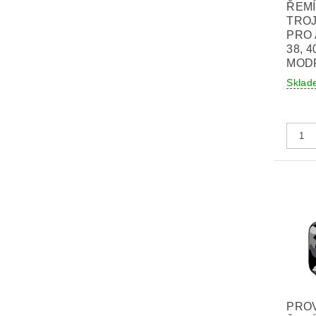
ŘEMÍ
TRO
PRO
38, 4
MOD
Sklad
PRO