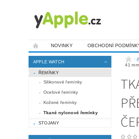
NOVINKY
OBCHODNÍ PODMÍNK
A
APPLE WATCH
41 mm
ŘEMÍNKY
TK
Silikonové řemínky
Ocelové řemínky
PŘ
Kožené řemínky
Tkané nylonové řemínky
ČE
STOJANY