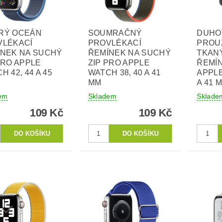
RÝ OCEÁN
SOUMRAČNÝ
DUHO
VLÉKACÍ
PROVLÉKACÍ
PROU
ÍNEK NA SUCHÝ
ŘEMÍNEK NA SUCHÝ
TKAN
PRO APPLE
ZIP PRO APPLE
ŘEMÍ
H 42, 44 A 45
WATCH 38, 40 A 41
APPLE
MM
A 41 
em
Skladem
Sklade
109 Kč
109 Kč