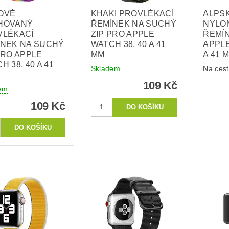
OVĚ
KHAKI PROVLÉKACÍ
ALPS
HOVANÝ
ŘEMÍNEK NA SUCHÝ
NYLO
VLÉKACÍ
ZIP PRO APPLE
ŘEMÍ
ÍNEK NA SUCHÝ
WATCH 38, 40 A 41
APPLE
PRO APPLE
MM
A 41 
H 38, 40 A 41
Skladem
Na ces
109 Kč
em
109 Kč