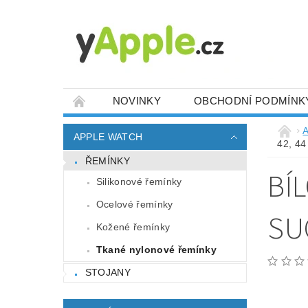
NOVINKY
OBCHODNÍ PODMÍNK
A
APPLE WATCH
42, 4
ŘEMÍNKY
BÍ
Silikonové řemínky
Ocelové řemínky
SU
Kožené řemínky
Tkané nylonové řemínky
STOJANY