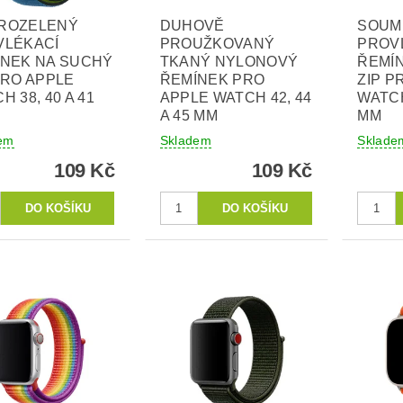
ROZELENÝ
DUHOVĚ
SOUM
VLÉKACÍ
PROUŽKOVANÝ
PROV
ÍNEK NA SUCHÝ
TKANÝ NYLONOVÝ
ŘEMÍ
PRO APPLE
ŘEMÍNEK PRO
ZIP P
H 38, 40 A 41
APPLE WATCH 42, 44
WATCH
A 45 MM
MM
em
Skladem
Sklade
109 Kč
109 Kč