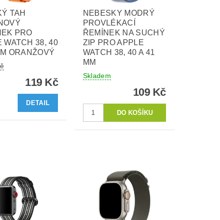
KÝ TAH
NEBESKY MODRÝ
NOVÝ
PROVLÉKACÍ
NEK PRO
ŘEMÍNEK NA SUCHÝ
 WATCH 38, 40
ZIP PRO APPLE
MM ORANŽOVÝ
WATCH 38, 40 A 41
MM
tě
Skladem
119 Kč
109 Kč
DETAIL