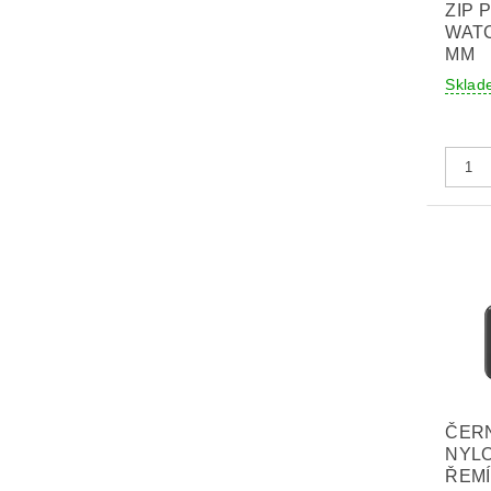
ZIP 
WATC
MM
Sklad
ČER
NYL
ŘEM