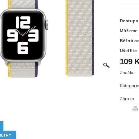
Dostupn
Můžeme 
Běžná c
Ušetříte
109 
Značka
Kategori
Záruka
METRY