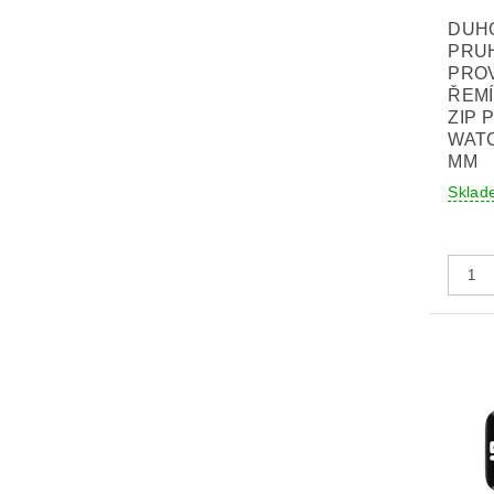
DUH
PRU
PRO
ŘEM
ZIP 
WATC
MM
Sklad