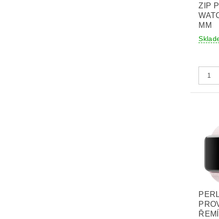
ZIP 
WATC
MM
Sklad
PER
PRO
ŘEM