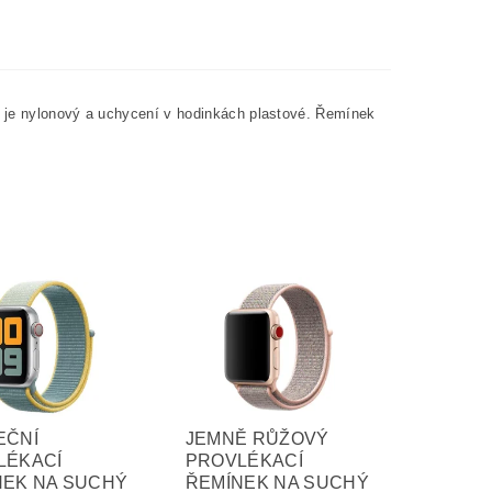
k je nylonový a uchycení v hodinkách plastové. Řemínek
EČNÍ
JEMNĚ RŮŽOVÝ
LÉKACÍ
PROVLÉKACÍ
NEK NA SUCHÝ
ŘEMÍNEK NA SUCHÝ