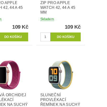
RO APPLE
ZIP PRO APPLE
 42, 44 A 45
WATCH 42, 44 A 45
MM
m
Skladem
109 Kč
109 Kč
VÁ ORCHIDEJ
SLUNEČNÍ
LÉKACÍ
PROVLÉKACÍ
NEK NA SUCHÝ
ŘEMÍNEK NA SUCHÝ