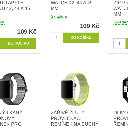
PRO APPLE
WATCH 42, 44 A 45
ZIP P
H 42, 44 A 45
MM
WATCH
MM
Skladem
em
Sklade
109 Kč
109 Kč
NÝ TKANÝ
ZÁŘIVĚ ŽLUTÝ
OLIV
ONOVÝ
PROVLÉKACÍ
PROV
ÍNEK PRO
ŘEMÍNEK NA SUCHÝ
ŘEMÍ