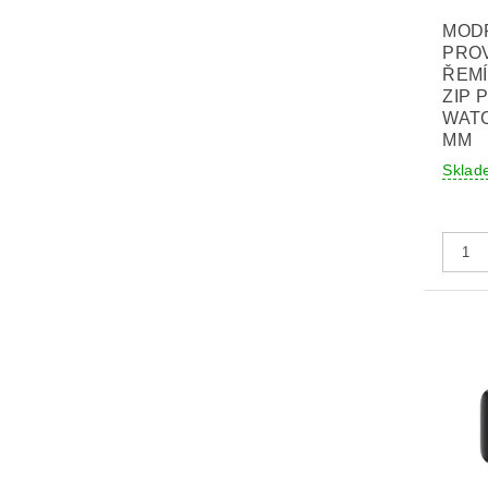
MOD
PRO
ŘEM
ZIP 
WATC
MM
Sklad