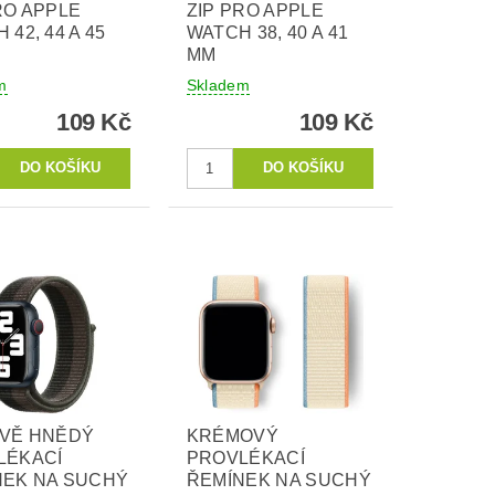
RO APPLE
ZIP PRO APPLE
 42, 44 A 45
WATCH 38, 40 A 41
MM
m
Skladem
109 Kč
109 Kč
OVĚ HNĚDÝ
KRÉMOVÝ
LÉKACÍ
PROVLÉKACÍ
NEK NA SUCHÝ
ŘEMÍNEK NA SUCHÝ