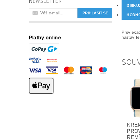
NEWSLETTER
DISKU
HODN
Provlékac
Platby online
nastavíte
SOUV
KRÉ
PRO
ŘEM