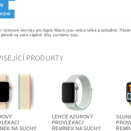
ZE
OCENÍ
í nylonové řemínky pro Apple Watch jsou velice lehké a pohodlné. Páse
 přesně na vaše zápěstí díky suchému zipu.
ISEJÍCÍ PRODUKTY
MOVÝ
LEHCE AZUROVÝ
SLUN
VLÉKACÍ
PROVLÉKACÍ
PROV
ÍNEK NA SUCHÝ
ŘEMÍNEK NA SUCHÝ
ŘEMÍ