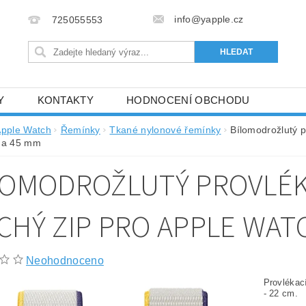
info@yapple.cz
725055553
Y
KONTAKTY
HODNOCENÍ OBCHODU
pple Watch
Řemínky
Tkané nylonové řemínky
Bílomodrožlutý p
4 a 45 mm
LOMODROŽLUTÝ PROVLÉK
CHÝ ZIP PRO APPLE WATC
Neohodnoceno
Provlékac
- 22 cm.