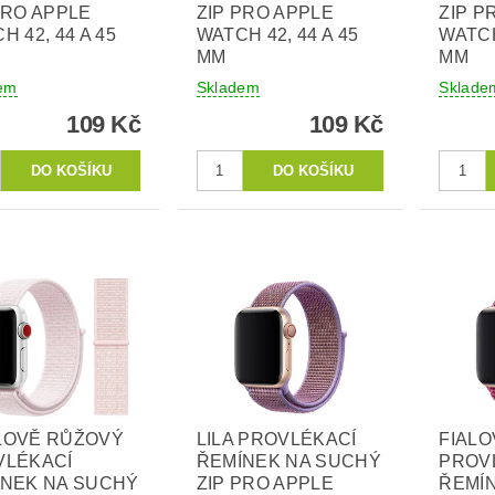
PRO APPLE
ZIP PRO APPLE
ZIP P
H 42, 44 A 45
WATCH 42, 44 A 45
WATCH
MM
MM
em
Skladem
Sklade
109 Kč
109 Kč
LOVĚ RŮŽOVÝ
LILA PROVLÉKACÍ
FIALO
VLÉKACÍ
ŘEMÍNEK NA SUCHÝ
PROV
ÍNEK NA SUCHÝ
ZIP PRO APPLE
ŘEMÍ