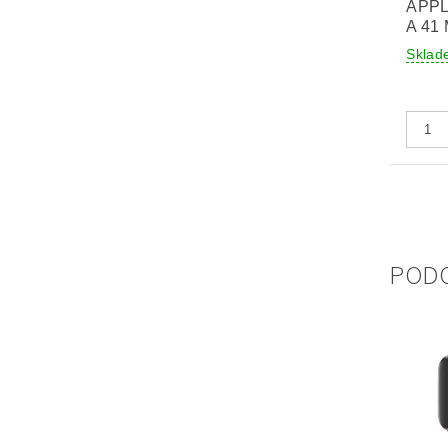
APPL
A 41
Sklad
POD