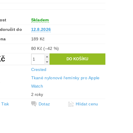
ost
Skladem
doručit do
12.8.2026
ena
189 Kč
80 Kč
(–42 %)
Kč
Crested
Tkané nylonové řemínky pro Apple
e
Watch
2 roky
Tisk
Dotaz
Hlídat cenu