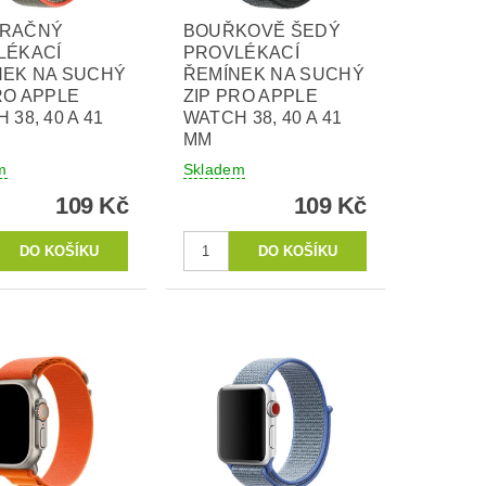
RAČNÝ
BOUŘKOVĚ ŠEDÝ
LÉKACÍ
PROVLÉKACÍ
NEK NA SUCHÝ
ŘEMÍNEK NA SUCHÝ
RO APPLE
ZIP PRO APPLE
 38, 40 A 41
WATCH 38, 40 A 41
MM
m
Skladem
109 Kč
109 Kč