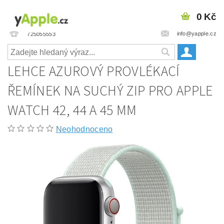
0 Kč
info@yapple.cz
725055553
LEHCE AZUROVÝ PROVLÉKACÍ
ŘEMÍNEK NA SUCHÝ ZIP PRO APPLE
WATCH 42, 44 A 45 MM
Neohodnoceno