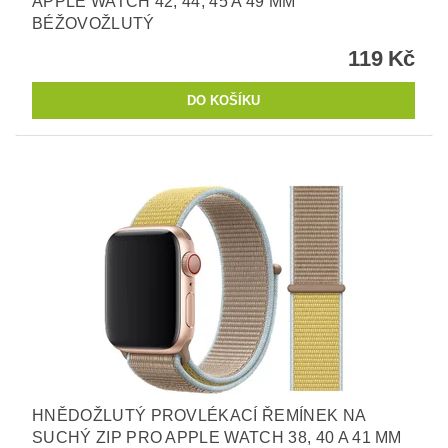
APPLE WATCH 42, 44, 45 A 49 MM
BÉŽOVOŽLUTÝ
119 Kč
HNĚDOŽLUTÝ PROVLÉKACÍ ŘEMÍNEK NA
SUCHÝ ZIP PRO APPLE WATCH 38, 40 A 41 MM