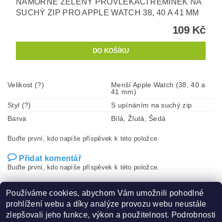
NÁMOŘNĚ ZELENÝ PROVLÉKACÍ ŘEMÍNEK NA
SUCHÝ ZIP PRO APPLE WATCH 38, 40 A 41 MM
109 Kč
Velikost (?)
Menší Apple Watch (38, 40 a
41 mm)
Styl (?)
S upínáním na suchý zip
Barva
Bílá, Žlutá, Šedá
Buďte první, kdo napíše příspěvek k této položce.
Přidat komentář
Buďte první, kdo napíše příspěvek k této položce.
Přidat hodnocení
Používáme cookies, abychom Vám umožnili pohodlné
prohlížení webu a díky analýze provozu webu neustále
zlepšovali jeho funkce, výkon a použitelnost. Podrobnosti