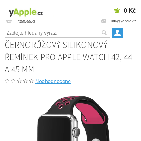
0 Kč
info@yapple.cz
725055553
ČERNORŮŽOVÝ SILIKONOVÝ
ŘEMÍNEK PRO APPLE WATCH 42, 44
A 45 MM
Neohodnoceno