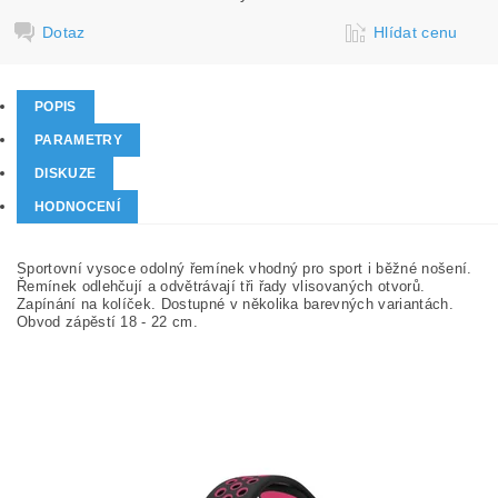
Dotaz
Hlídat cenu
POPIS
PARAMETRY
DISKUZE
HODNOCENÍ
Sportovní vysoce odolný řemínek vhodný pro sport i běžné nošení.
Řemínek odlehčují a odvětrávají tři řady vlisovaných otvorů.
Zapínání na kolíček. Dostupné v několika barevných variantách.
Obvod zápěstí 18 - 22 cm.