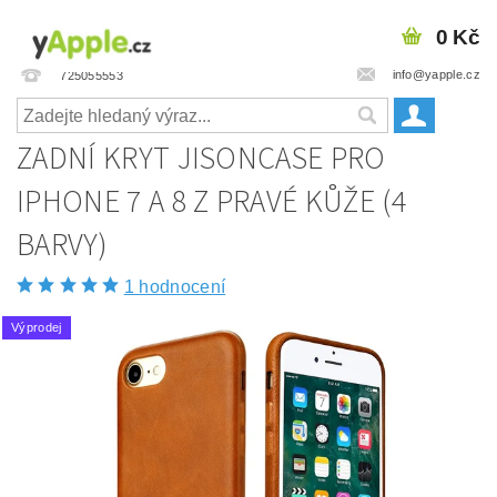
0 Kč
info@yapple.cz
725055553
ZADNÍ KRYT JISONCASE PRO
IPHONE 7 A 8 Z PRAVÉ KŮŽE (4
BARVY)
1 hodnocení
Výprodej