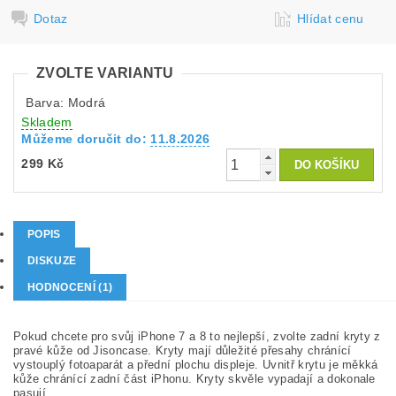
Dotaz
Hlídat cenu
ZVOLTE VARIANTU
Barva: Modrá
Skladem
Můžeme doručit do:
11.8.2026
299 Kč
POPIS
DISKUZE
HODNOCENÍ (1)
Pokud chcete pro svůj iPhone 7 a 8 to nejlepší, zvolte zadní kryty z
pravé kůže od Jisoncase. Kryty mají důležité přesahy chránící
vystouplý fotoaparát a přední plochu displeje. Uvnitř krytu je měkká
kůže chránící zadní část iPhonu. Kryty skvěle vypadají a dokonale
pasují.