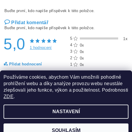
Buďte první, kdo napíše příspěvek k této položce.
Přidat komentář
Buďte první, kdo napíše příspěvek k této položce.
5,0
5
1x
4
0x
1 hodnocení
3
0x
2
0x
Přidat hodnocení
1
0x
Používáme cookies, abychom Vám umožnili pohodlné
prohlížení webu a díky analýze provozu webu neustále
zlepšovali jeho funkce, výkon a použitelnost. Podrobnosti
ZDE
.
NASTAVENÍ
2026 ©
yApple.cz
, všechna práva vyhrazena
Vytvořil Shoptet
SOUHLASÍM