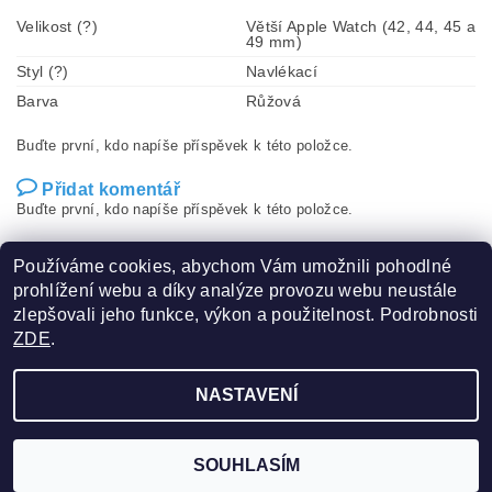
Velikost (?)
Větší Apple Watch (42, 44, 45 a
49 mm)
Styl (?)
Navlékací
Barva
Růžová
Buďte první, kdo napíše příspěvek k této položce.
Přidat komentář
Buďte první, kdo napíše příspěvek k této položce.
Přidat hodnocení
Používáme cookies, abychom Vám umožnili pohodlné
prohlížení webu a díky analýze provozu webu neustále
zlepšovali jeho funkce, výkon a použitelnost. Podrobnosti
ZDE
.
NASTAVENÍ
2026 ©
yApple.cz
, všechna práva vyhrazena
Vytvořil Shoptet
SOUHLASÍM