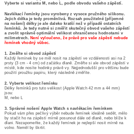
Vyberte si variantu M, nebo L, podle obvodu vašeho zápěstí.
Navlékací řemínky jsou vyrobeny z vysoce pružného silikonu.
Jejich délka je tedy proměnlivá. Rozsah použitelné (příjemné
na nošení) délky je ale daleko kratší než v případě ostatních
řemínků. Je tedy nutné si změřit skutečný obvod vašeho zápěstí
a zvolit správně optimální velikost ohraničenou hodnotami v
milimetrech.
Není vyloučeno, že právě pro vaše zápěstí nebude
řemínek vhodný vůbec.
1. Změřte si obvod zápěstí
Každý řemínek by se měl nosit na zápěstí ve vzdálenosti asi na 2
prsty (3 cm - 4 cm) od začátku dlaně. Změřte si ale obvod zápěstí v
místě, kde nosíte hodinky právě vy. Nejjednodušší pro většinu bude
použití proužku papíru, který následně změříte.
2. Vyberte velikost řemínku
Délky řemínků pro tuto velikost (Apple Watch 42 mm a 44 mm)
jsou:
M, nebo L
3. Správné nošení Apple Watch s navlékacím řemínkem
Pokud vám přes pečlivý výběr nebude řemínek ideálně sedět, mělo
by stačit ho na zápěstí mírně posunout dále od dlaně, nebo blíže k
dlani. Nezapomeňte, že každý řemínek je nejlepší nosit mírně na
volno. Neměl by škrtit.