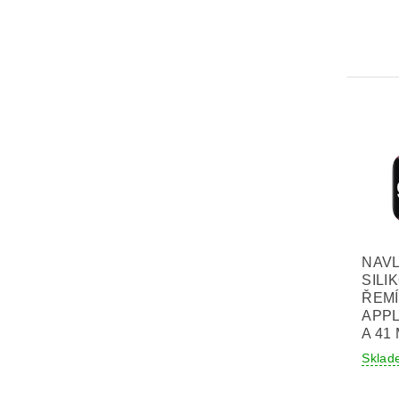
NAV
SILI
ŘEM
APPL
A 41
Sklad