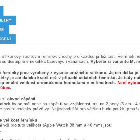
METRY
ZE
OCENÍ
 silikonový sportovní řemínek vhodný pro každou příležitost. Řemínek n
sou dostupné v několika barevných variantách.
Vyberte si variantu M, 
í řemínky jsou vyrobeny z vysoce pružného silikonu. Jejich délka je
élky je ale daleko kratší než v případě ostatních řemínků. Je tedy n
optimální velikost ohraničenou hodnotami v milimetrech.
Není vylou
ůbec.
e si obvod zápěstí
ínek by se měl nosit na zápěstí ve vzdálenosti asi na 2 prsty (3 cm - 4 
e nosíte hodinky právě vy. Nejjednodušší pro většinu bude použití proužk
te velikost řemínku
ínků pro tuto velikost (Apple Watch 38 mm a 40 mm) jsou:
L