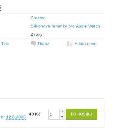
č
Crested
e
Silikonové řemínky pro Apple Watch
2 roky
Tisk
Dotaz
Hlídat cenu
49 Kč
do:
12.8.2026