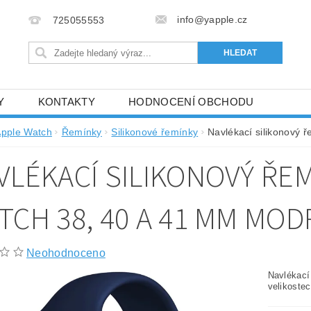
info@yapple.cz
725055553
Y
KONTAKTY
HODNOCENÍ OBCHODU
pple Watch
Řemínky
Silikonové řemínky
Navlékací silikonový 
VLÉKACÍ SILIKONOVÝ ŘE
TCH 38, 40 A 41 MM MOD
Neohodnoceno
Navlékací
velikoste