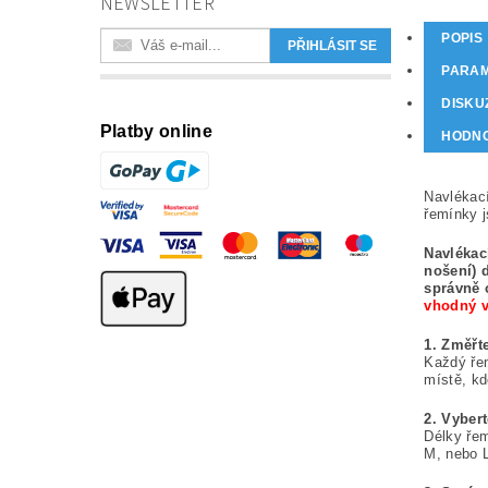
NEWSLETTER
POPIS
PARA
DISKU
Platby online
HODN
Navlékací
řemínky j
Navlékac
nošení) d
správně 
vhodný v
1. Změřt
Každý řem
místě, kd
2. Vyber
Délky řem
M, nebo 