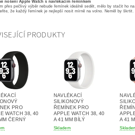
né nošení Apple Watch s navlékacím řemínkem
 přes pečlivý výběr nebude řemínek ideálně sedět, mělo by stačit ho na 
te, že každý řemínek je nejlepší nosit mírně na volno. Neměl by škrtit.
ISEJÍCÍ PRODUKTY
LÉKACÍ
NAVLÉKACÍ
NAVL
KONOVÝ
SILIKONOVÝ
SILIK
ÍNEK PRO
ŘEMÍNEK PRO
ŘEMÍ
E WATCH 38, 40
APPLE WATCH 38, 40
APPLE
 MM ČERNÝ
A 41 MM BÍLÝ
A 41 
em
Skladem
Sklade