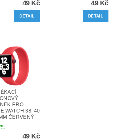
49 Kč
49 Kč
DETAIL
DETAIL
LÉKACÍ
KONOVÝ
ÍNEK PRO
E WATCH 38, 40
 MM ČERVENÝ
em
49 Kč