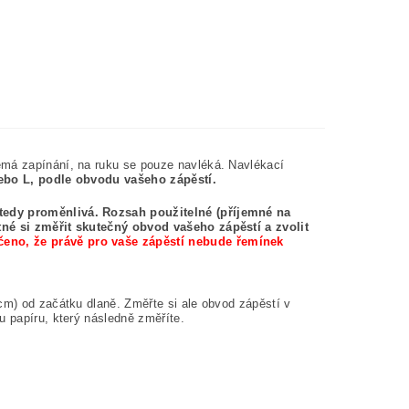
emá zapínání, na ruku se pouze navléká. Navlékací
nebo L, podle obvodu vašeho zápěstí.
 tedy proměnlivá. Rozsah použitelné (příjemné na
utné si změřit skutečný obvod vašeho zápěstí a zvolit
čeno, že právě pro vaše zápěstí nebude řemínek
cm) od začátku dlaně. Změřte si ale obvod zápěstí v
u papíru, který následně změříte.