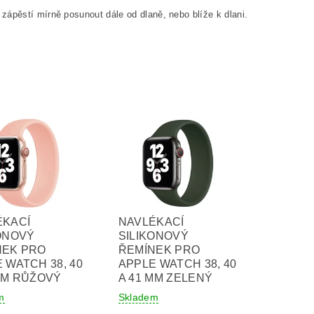
zápěstí mírně posunout dále od dlaně, nebo blíže k dlani.
ÉKACÍ
NAVLÉKACÍ
ONOVÝ
SILIKONOVÝ
NEK PRO
ŘEMÍNEK PRO
 WATCH 38, 40
APPLE WATCH 38, 40
MM RŮŽOVÝ
A 41 MM ZELENÝ
m
Skladem