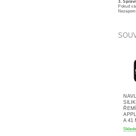
3. Správ
Pokud vám
Nezapomeň
SOUV
NAV
SILI
ŘEM
APPL
A 41
Sklad