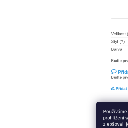
Velikost 
Styl (?)
Barva
Buďte prv
Přid
Buďte prv
Přidat
Používáme 
prohlížení 
zlepšovali 