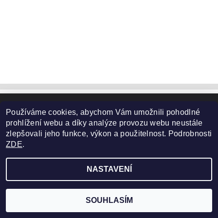
Používáme cookies, abychom Vám umožnili pohodlné
2026 ©
yApple.cz
, všechna práva vyhrazena
prohlížení webu a díky analýze provozu webu neustále
Vytvořil Shoptet
zlepšovali jeho funkce, výkon a použitelnost. Podrobnosti
ZDE
.
NASTAVENÍ
SOUHLASÍM