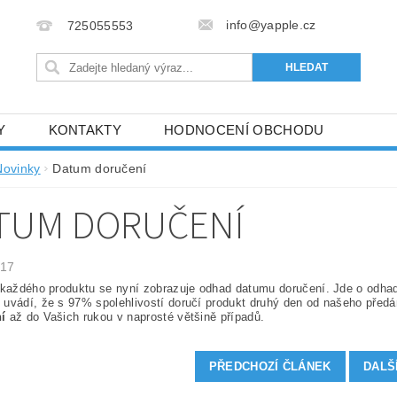
info@yapple.cz
725055553
Y
KONTAKTY
HODNOCENÍ OBCHODU
Novinky
Datum doručení
TUM DORUČENÍ
017
 každého produktu se nyní zobrazuje odhad datumu doručení. Jde o odhad,
uvádí, že s 97% spolehlivostí doručí produkt druhý den od našeho předá
í
až do Vašich rukou v naprosté většině případů.
PŘEDCHOZÍ ČLÁNEK
DALŠ