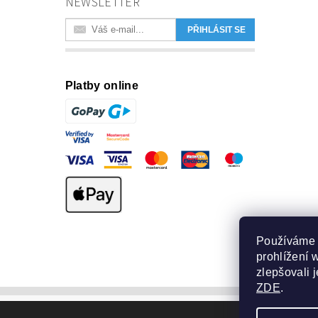
NEWSLETTER
Platby online
Používáme 
prohlížení 
zlepšovali 
ZDE
.