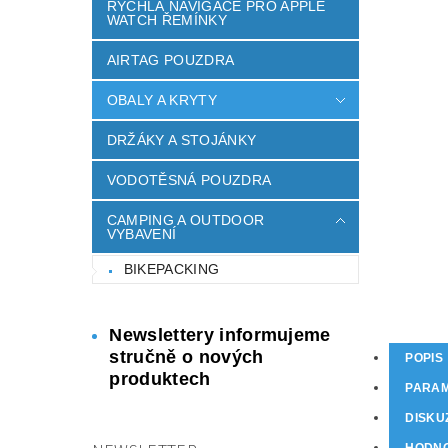
RYCHLÁ NAVIGACE PRO APPLE
WATCH ŘEMÍNKY
AIRTAG POUZDRA
OBALY A KRYTY
DRŽÁKY A STOJÁNKY
VODOTĚSNÁ POUZDRA
CAMPING A OUTDOOR
VYBAVENÍ
BIKEPACKING
Newslettery informujeme
stručně o nových
POPIS
produktech
PARA
DISKU