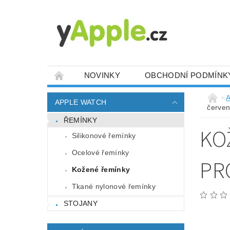
NOVINKY
OBCHODNÍ PODMÍNK
A
APPLE WATCH
červe
ŘEMÍNKY
KO
Silikonové řemínky
Ocelové řemínky
PR
Kožené řemínky
Tkané nylonové řemínky
STOJANY