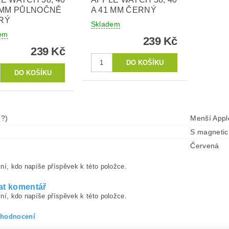
 MM PŮLNOČNĚ
A 41 MM ČERNÝ
RÝ
Skladem
em
239 Kč
239 Kč
(?)
Menší Appl
S magneti
Červená
ní, kdo napíše příspěvek k této položce.
at komentář
ní, kdo napíše příspěvek k této položce.
 hodnocení