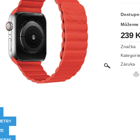
Dostupn
Můžeme 
239 
Značka
Kategori
Záruka
METRY
ZE