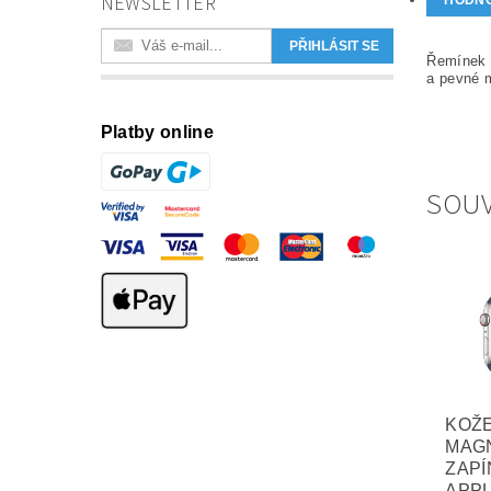
NEWSLETTER
HODN
Řemínek c
a pevné 
Platby online
SOUV
KOŽE
MAG
ZAPÍ
APPL