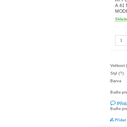
A 41
MOD
Sklad
Velikost 
Styl (?)
Barva
Buďte prv
Přid
Buďte prv
Přidat