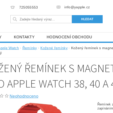
info@yapple.cz
725055553
Y
KONTAKTY
HODNOCENÍ OBCHODU
pple Watch
Řemínky
Kožené řemínky
Kožený řemínek s magne
ný
ŽENÝ ŘEMÍNEK S MAGNE
O APPLE WATCH 38, 40 A
Neohodnoceno
Řemínek z
zapínáním