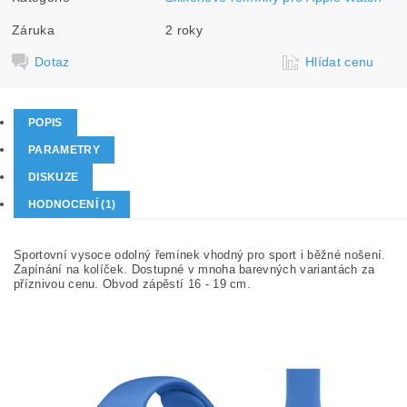
Záruka
2 roky
Dotaz
Hlídat cenu
POPIS
PARAMETRY
DISKUZE
HODNOCENÍ (1)
Sportovní vysoce odolný řemínek vhodný pro sport i běžné nošení.
Zapínání na kolíček. Dostupné v mnoha barevných variantách za
příznivou cenu. Obvod zápěstí 16 - 19 cm.