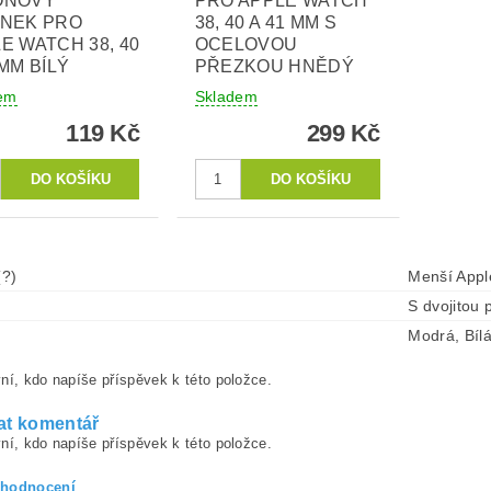
ONOVÝ
PRO APPLE WATCH
ÍNEK PRO
38, 40 A 41 MM S
E WATCH 38, 40
OCELOVOU
 MM BÍLÝ
PŘEZKOU HNĚDÝ
em
Skladem
119 Kč
299 Kč
(?)
Menší Appl
S dvojitou 
Modrá, Bíl
ní, kdo napíše příspěvek k této položce.
at komentář
ní, kdo napíše příspěvek k této položce.
 hodnocení