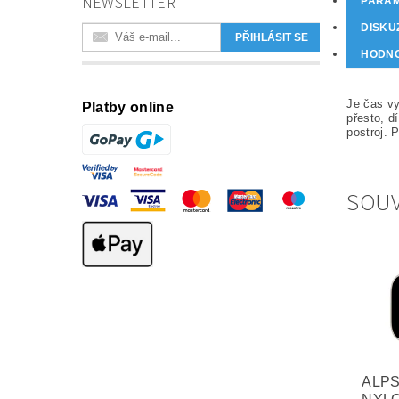
NEWSLETTER
PARA
DISKU
HODN
Je čas vy
Platby online
přesto, d
postroj. 
SOUV
ALPS