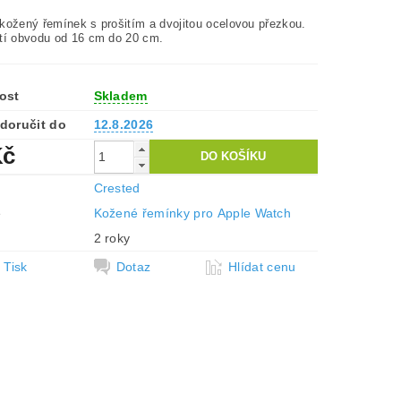
kožený řemínek s prošitím a dvojitou ocelovou přezkou.
tí obvodu od 16 cm do 20 cm.
ost
Skladem
doručit do
12.8.2026
Kč
Crested
e
Kožené řemínky pro Apple Watch
2 roky
Tisk
Dotaz
Hlídat cenu