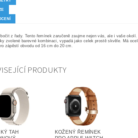
METRY
ZE
OCENÍ
bočit z řady. Tento řemínek zaručeně zaujme nejen vás, ale i vaše okolí
íky zvolené barevné kombinaci, vypadá jako celek prostě skvěle. Má oce
Pro zápěstí obvodu od 16 cm do 20 cm.
ISEJÍCÍ PRODUKTY
KÝ TAH
KOŽENÝ ŘEMÍNEK