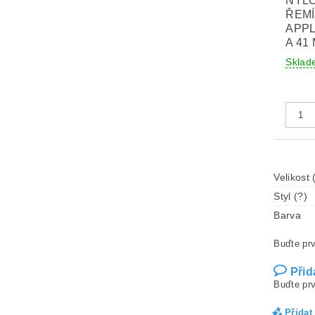
NYL
ŘEM
APPL
A 41
Sklad
Velikost 
Styl (?)
Barva
Buďte prv
Přid
Buďte prv
Přidat