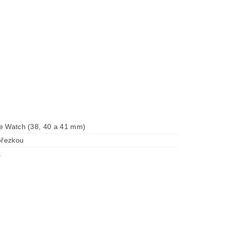
e Watch (38, 40 a 41 mm)
přezkou
á