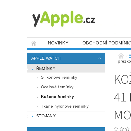
NOVINKY
OBCHODNÍ PODMÍNK
A
APPLE WATCH
přezko
ŘEMÍNKY
KO
Silikonové řemínky
Ocelové řemínky
41
Kožené řemínky
Tkané nylonové řemínky
MO
STOJANY