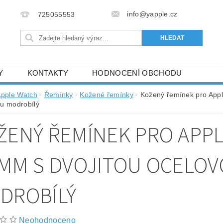
info@yapple.cz
725055553
Y
KONTAKTY
HODNOCENÍ OBCHODU
pple Watch
Řemínky
Kožené řemínky
Kožený řemínek pro Appl
u modrobílý
ŽENÝ ŘEMÍNEK PRO APPLE
 MM S DVOJITOU OCELO
DROBÍLÝ
Neohodnoceno