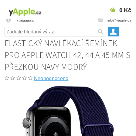
0 Kč
info@yapple.cz
725055553
ELASTICKÝ NAVLÉKACÍ ŘEMÍNEK
PRO APPLE WATCH 42, 44 A 45 MM S
PŘEZKOU NAVY MODRÝ
Neohodnoceno