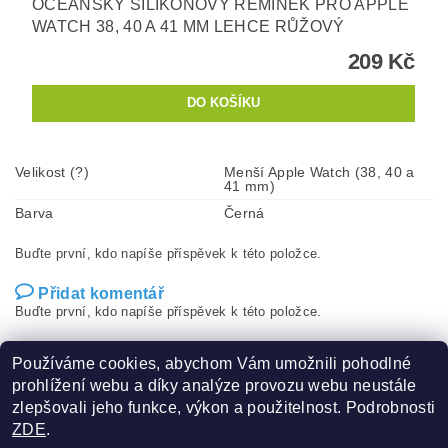
OCEÁNSKÝ SILIKONOVÝ ŘEMÍNEK PRO APPLE
WATCH 38, 40 A 41 MM LEHCE RŮŽOVÝ
209 Kč
Velikost (?)
Menší Apple Watch (38, 40 a
41 mm)
Barva
Černá
Buďte první, kdo napíše příspěvek k této položce.
Přidat komentář
Buďte první, kdo napíše příspěvek k této položce.
Přidat hodnocení
Používáme cookies, abychom Vám umožnili pohodlné
prohlížení webu a díky analýze provozu webu neustále
zlepšovali jeho funkce, výkon a použitelnost. Podrobnosti
ZDE
.